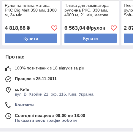
Рулонна плівка матова
Плівка для ламінатора
Плен
PKC DigiMelt 350 мм, 1000
рулонна PKC, 330 мм,
рул
м, 34 мік.
4000 м, 21 мік, матова
Soft
38 м
4 818,88
6 563,04
2 8
₴
₴/рулон
Купити
Купити
Про нас
100% позитивних з 18 відгуків за рік
Працює з 25.11.2011
м. Київ
вул. В. Хвойки 21, оф. 116, Київ, Україна
Контакти
Сьогодні працює з 09:00 до 18:00
Показати весь графік роботи