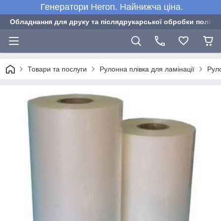
Генератори Heron. Найнижча ціна.
Обладнання для друку та післядрукарської обробки полігра
Товари та послуги
Рулонна плівка для ламінації
Рул