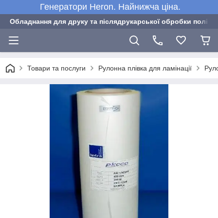
Генератори Heron. Найнижча ціна.
Обладнання для друку та післядрукарської обробки полігра
Товари та послуги
Рулонна плівка для ламінації
Руло