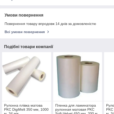
Умови повернення
Повернення товару впродовж 14 днів за домовленістю
Всі умови повернення
Подібні товари компанії
Рулонна плівка матова
Пленка для ламинатора
Руло
PKC DigiMelt 350 мм, 1000
рулонная матовая PKC
PKC 
м, 34 мік.
Soft-Velvet 450 мм, 200 м,
м, 34