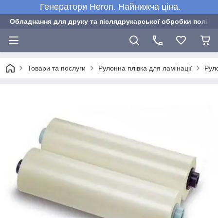
Генератори Heron. Найнижча ціна.
Обладнання для друку та післядрукарської обробки полігра
Товари та послуги
Рулонна плівка для ламінації
Руло