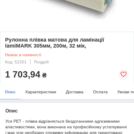
Рулонна плівка матова для ламінації
lamiMARK 305мм, 200м, 32 мік,
Немає в наявності
Код: 52201
Роздріб
1 703,94
₴
Опис
Характеристики
Доставка
Оплата
Умови п
Опис
Уся PET - плівка відрізняється бездоганними адгезивними
властивостями, вона виконана на професійному устаткуванні
і має усю необхідну споживчу інформацію для гарантовано