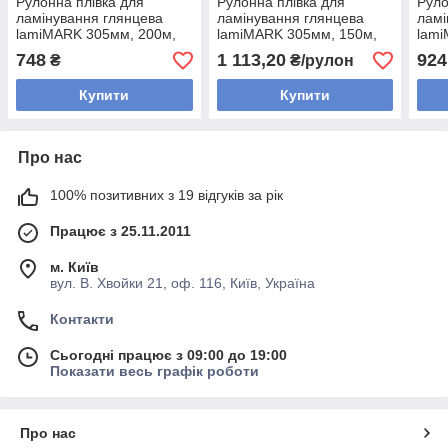
Рулонна плівка для
Рулонна плівка для
Руло
ламінування глянцева
ламінування глянцева
ламі
lamiMARK 305мм, 200м,
lamiMARK 305мм, 150м,
lami
32 мік,
75 мік,
125 
748
1 113,20
924
₴
₴/рулон
Купити
Купити
Про нас
100% позитивних з 19 відгуків за рік
Працює з 25.11.2011
м. Київ
вул. В. Хвойки 21, оф. 116, Київ, Україна
Контакти
Сьогодні працює з 09:00 до 19:00
Показати весь графік роботи
Про нас