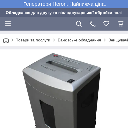
Генератори Heron. Найнижча ціна.
Обладнання для друку та післядрукарської обробки полігра
Товари та послуги
Банківське обладнання
Знищувачі