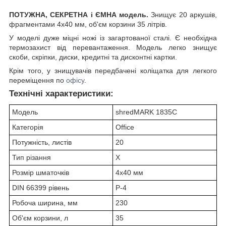
ПОТУЖНА, СЕКРЕТНА і ЄМНА модель.
Знищує 20 аркушів,
фрагментами 4х40 мм, об'єм корзини 35 літрів.
У моделі дуже міцні ножі із загартованої сталі. Є необхідна
термозахист від перевантаження. Модель легко знищує
скоби, скріпки, диски, кредитні та дисконтні картки.
Крім того, у знищувачів передбачені коліщатка для легкого
переміщення по
офісу
.
Технічні характеристики:
Модель
shredMARK 1835C
Категорія
Office
Потужність, листів
20
Тип різання
X
Розмір шматочків
4х40 мм
DIN 66399 рівень
P-4
Робоча ширина, мм
230
Об'єм корзини, л
35