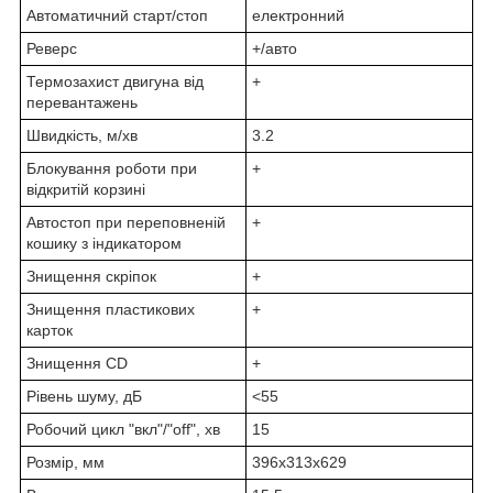
Автоматичний старт/стоп
електронний
Реверс
+/авто
Термозахист двигуна від
+
перевантажень
Швидкість, м/хв
3.2
Блокування роботи при
+
відкритій корзині
Автостоп при переповненій
+
кошику з індикатором
Знищення скріпок
+
Знищення пластикових
+
карток
Знищення CD
+
Рівень шуму, дБ
<55
Робочий цикл "вкл"/"off", хв
15
Розмір, мм
396х313х629