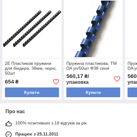
2E Пластикові пружини
Пружина пластикова, ТМ
Пруж
для біндера, 38мм, чорні,
DA уп/50шт Ф38 синя
DA у
50шт
560,17
560
₴/
654
₴
упаковка
упа
Купити
Купити
Про нас
100% позитивних з 18 відгуків за рік
Працює з 25.11.2011