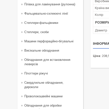
Виробни
Плівка для ламінування (рулонна)
Країна в
Фальцевально-склеюючі лінії
Колір
РОЗМІР
Степлери-фальцівники
Діаметр
Степлери, скоби
Машини перфораційно-бігувальні
ІНФОРМА
Висікальне обладнання
Ціна:
208,5
Обладнання для встановлення
люверсів
Плоттери ріжучі
Свердлильне обладнання,
дироколи
Проволокошвейні машини
Обладнання для обробки