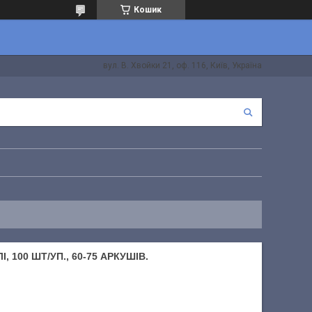
Кошик
вул. В. Хвойки 21, оф. 116, Київ, Україна
 100 ШТ/УП., 60-75 АРКУШІВ.