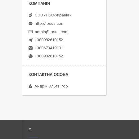
ООО «ЛБС-Україна»
http://lbsua.com
admin@lbsua.com
+380982610152
+380673419101
+380982610152
Андрій Ольга Ігор
#