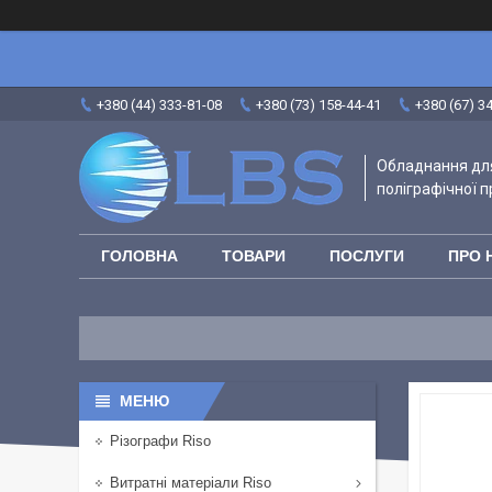
+380 (44) 333-81-08
+380 (73) 158-44-41
+380 (67) 3
Обладнання для
поліграфічної п
ГОЛОВНА
ТОВАРИ
ПОСЛУГИ
ПРО 
Різографи Riso
Витратні матеріали Riso