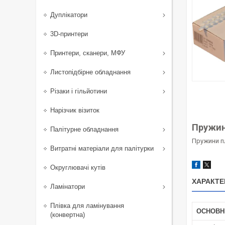
Дуплікатори
3D-принтери
Принтери, сканери, МФУ
Листопідбірне обладнання
Різаки і гільйотини
Нарізчик візиток
Пружин
Палітурне обладнання
Пружини пл
Витратні матеріали для палітурки
Округлювачі кутів
ХАРАКТЕ
Ламінатори
Плівка для ламінування
ОСНОВН
(конвертна)