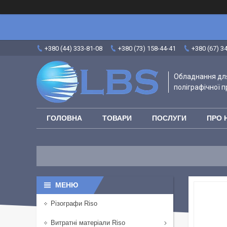
+380 (44) 333-81-08
+380 (73) 158-44-41
+380 (67) 3
Обладнання для
поліграфічної п
ГОЛОВНА
ТОВАРИ
ПОСЛУГИ
ПРО 
Різографи Riso
Витратні матеріали Riso