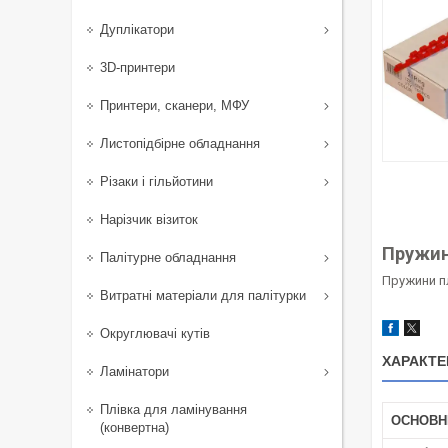
Дуплікатори
3D-принтери
Принтери, сканери, МФУ
Листопідбірне обладнання
Різаки і гільйотини
Нарізчик візиток
Пружин
Палітурне обладнання
Пружини пл
Витратні матеріали для палітурки
Округлювачі кутів
ХАРАКТЕ
Ламінатори
Плівка для ламінування
ОСНОВН
(конвертна)