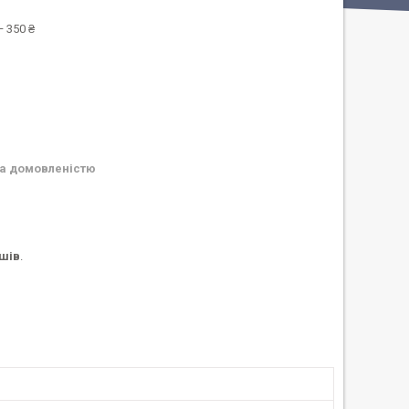
 350 ₴
а домовленістю
ушів
.