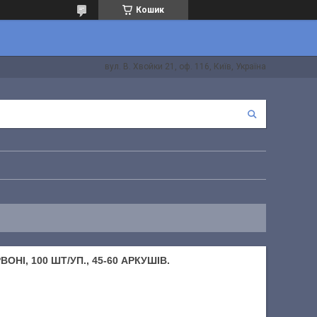
Кошик
вул. В. Хвойки 21, оф. 116, Київ, Україна
НІ, 100 ШТ/УП., 45-60 АРКУШІВ.