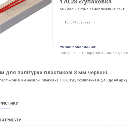
170,28 ₴/упаковка
Мінімальна сума замовлення на сайті —
+380443620722
повернення товару протягом 14 днів
з
и для палітурки пластикові 8 мм червоні.
астикові 8 мм червоні, упаковка 100 штук, скріплення від
45 до 60 арк
РИСТИКИ
І АТРИБУТИ