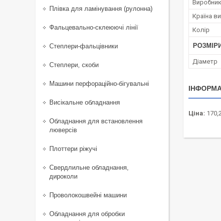
Виробни
Плівка для ламінування (рулонна)
Країна в
Фальцевально-склеюючі лінії
Колір
РОЗМІР
Степлери-фальцівники
Діаметр
Степлери, скоби
Машини перфораційно-бігувальні
ІНФОРМА
Висікальне обладнання
Ціна:
170,
Обладнання для встановлення
люверсів
Плоттери ріжучі
Свердлильне обладнання,
дироколи
Проволокошвейні машини
Обладнання для обробки