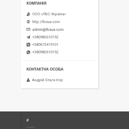
ООО «ЛБС-Україна»
http://lbsua.com
admin@lbsua.com
+380982610152
+380673419101
+380982610152
Андрій Ольга Ігор
#