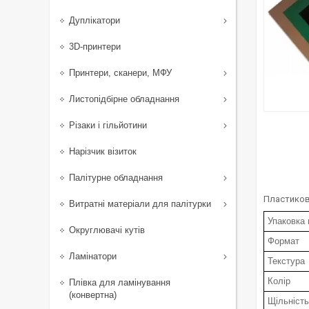
Дуплікатори
3D-принтери
Принтери, сканери, МФУ
Листопідбірне обладнання
Різаки і гільйотини
Нарізчик візиток
Палітурне обладнання
Пластикові
Витратні матеріали для палітурки
Упаковка 
Округлювачі кутів
Формат
Ламінатори
Текстура
Колір
Плівка для ламінування
(конвертна)
Щільність