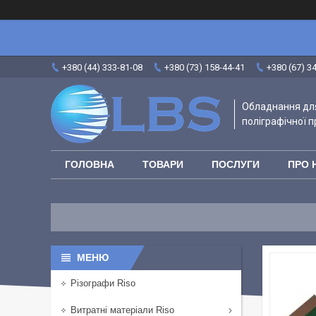
+380 (44) 333-81-08
+380 (73) 158-44-41
+380 (67) 3
Обладнання для
поліграфічної п
ГОЛОВНА
ТОВАРИ
ПОСЛУГИ
ПРО 
Різографи Riso
Витратні матеріали Riso