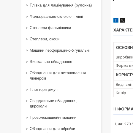
Плівка для ламінування (рулонна)
Фальцевально-склеюючі лінії
Степлери-фальцівники
ХАРАКТЕ
Степлери, скоби
ОСНОВН
Машини перфораційно-бігувальні
Виробни
Висікальне обладнання
Форма ви
Обладнання для встановлення
КОРИСТ
люверсів
Вид палі
Плоттери ріжучі
Колір
Свердлильне обладнання,
дироколи
ІНФОРМА
Проволокошвейні машини
Ціна:
270,
Обладнання для обробки