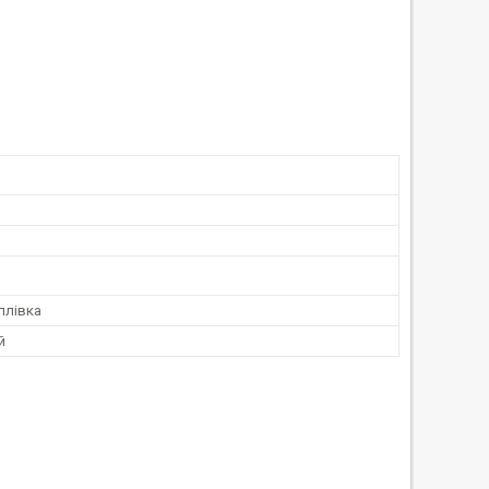
плівка
й