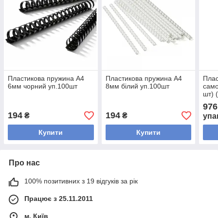
Пластикова пружина А4
Пластикова пружина А4
Плас
6мм чорний уп.100шт
8мм білий уп.100шт
само
шт) 
976
194
194
₴
₴
упа
Купити
Купити
Про нас
100% позитивних з 19 відгуків за рік
Працює з 25.11.2011
м. Київ