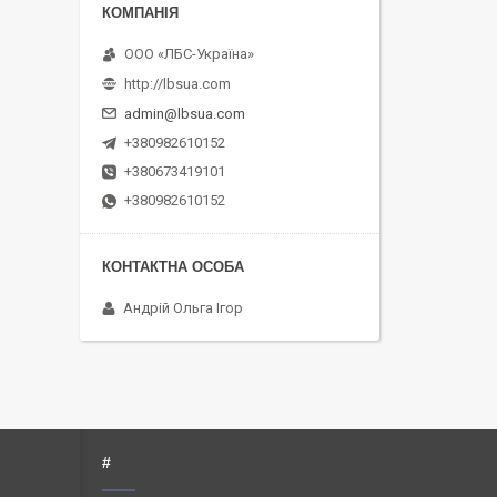
ООО «ЛБС-Україна»
http://lbsua.com
admin@lbsua.com
+380982610152
+380673419101
+380982610152
Андрій Ольга Ігор
#