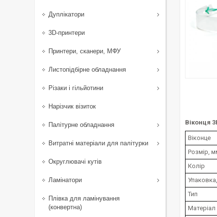
Дуплікатори
3D-принтери
Принтери, сканери, МФУ
Листопідбірне обладнання
Різаки і гільйотини
Нарізчик візиток
Віконця 3
Палітурне обладнання
Віконце
Витратні матеріали для палітурки
Розмір, м
Округлювачі кутів
Колір
Ламінатори
Упаковка
Тип
Плівка для ламінування
(конвертна)
Матеріал