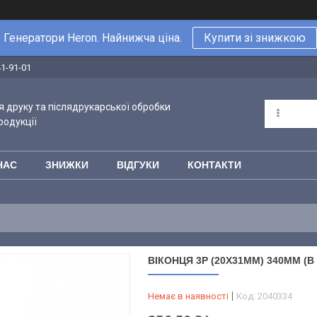
Генератори Heron. Найнижча ціна.
Купити зі знижкою
41-91-01
 друку та післядрукарської обробки
родукції
НАС
ЗНИЖКИ
ВІДГУКИ
КОНТАКТИ
ВІКОНЦЯ 3Р (20Х31ММ) 340ММ (В 
Немає в наявності
Код:
2040334