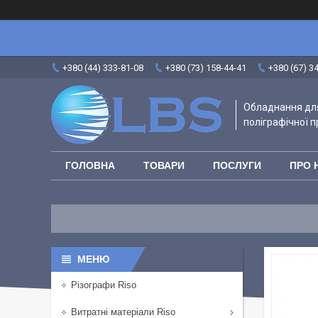
+380 (44) 333-81-08
+380 (73) 158-44-41
+380 (67) 3
Обладнання для
поліграфічної п
ГОЛОВНА
ТОВАРИ
ПОСЛУГИ
ПРО 
Різографи Riso
Витратні матеріали Riso