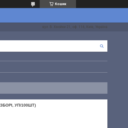
Кошик
вул. В. Хвойки 21, оф. 116, Київ, Україна
ЗБОРІ, УП/100ШТ)