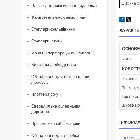
Ширина р
Плівка для ламінування (рулонна)
Фальцевально-склеюючі лінії
Степлери-фальцівники
ХАРАКТЕ
Степлери, скоби
ОСНОВН
Машини перфораційно-бігувальні
Колір
Висікальне обладнання
КОРИСТ
Обладнання для встановлення
Віконце
люверсів
Розмір, 
Плоттери ріжучі
Тип вікон
Ширина р
Свердлильне обладнання,
дироколи
ІНФОРМА
Проволокошвейні машини
Обладнання для обробки
Ціна:
256,