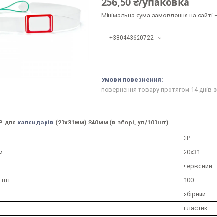
256,50 ₴/упаковка
Мінімальна сума замовлення на сайті —
+380443620722
повернення товару протягом 14 днів
з
Р для
календарів
(20х31мм) 340мм (в зборі, уп/100шт)
3Р
м
20х31
червоний
, шт
100
збірний
пластик