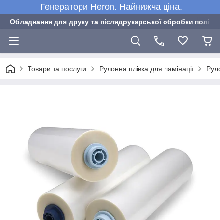
Генератори Heron. Найнижча ціна.
Обладнання для друку та післядрукарської обробки полігра
Товари та послуги
Рулонна плівка для ламінації
Руло