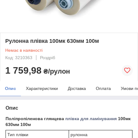
Рулонна плівка 100мк 630мм 100м
Немає в наявності
Код: 3210363
Роздріб
1 759,98
₴/рулон
Опис
Характеристики
Доставка
Оплата
Умови п
Опис
Поліпропіленова глянцева
плівка для ламінування
100мк
630мм 100м
Тип плівки
рулонна