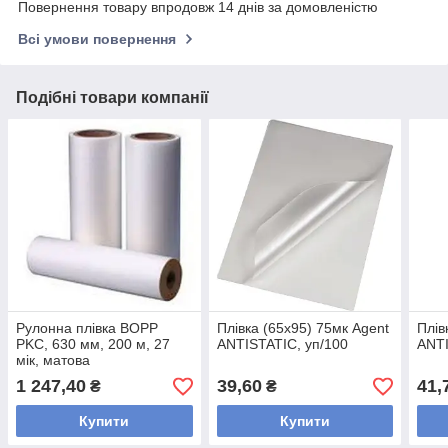
Повернення товару впродовж 14 днів за домовленістю
Всі умови повернення
Подібні товари компанії
Рулонна плівка BOPP
Плівка (65х95) 75мк Agent
Плів
PKC, 630 мм, 200 м, 27
ANTISTATIC, уп/100
ANTI
мік, матова
1 247,40
39,60
41,
₴
₴
Купити
Купити