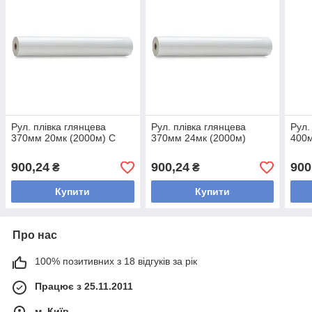
Рул. плівка глянцева
Рул. плівка глянцева
Рул.
370мм 20мк (2000м) С
370мм 24мк (2000м)
400м
900,24
900,24
900
₴
₴
Купити
Купити
Про нас
100% позитивних з 18 відгуків за рік
Працює з 25.11.2011
м. Київ