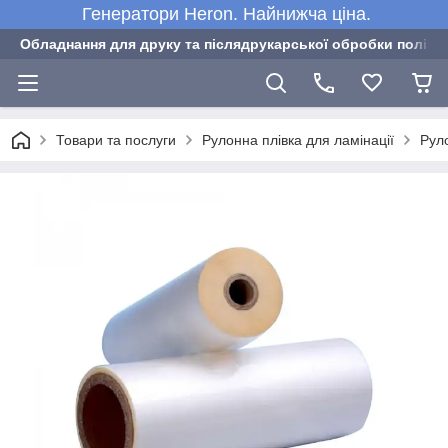
Генератори Heron. Найнижча ціна.
Обладнання для друку та післядрукарської обробки полігра
Товари та послуги
Рулонна плівка для ламінації
Рул