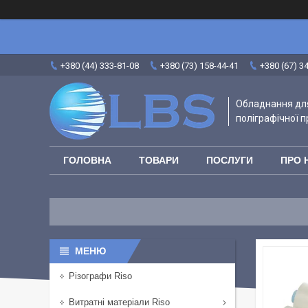
+380 (44) 333-81-08
+380 (73) 158-44-41
+380 (67) 3
Обладнання для
поліграфічної п
ГОЛОВНА
ТОВАРИ
ПОСЛУГИ
ПРО 
Різографи Riso
Витратні матеріали Riso