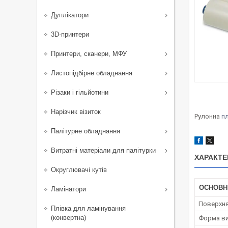
Дуплікатори
3D-принтери
Принтери, сканери, МФУ
Листопідбірне обладнання
Різаки і гільйотини
Нарізчик візиток
Рулонна
п
Палітурне обладнання
Витратні матеріали для палітурки
ХАРАКТЕ
Округлювачі кутів
ОСНОВН
Ламінатори
Поверхн
Плівка для ламінування
(конвертна)
Форма ви