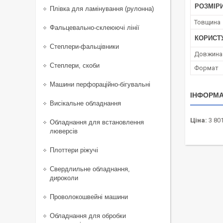
РОЗМІР
Плівка для ламінування (рулонна)
Товщина
Фальцевально-склеюючі лінії
КОРИСТ
Степлери-фальцівники
Довжина
Степлери, скоби
Формат
Машини перфораційно-бігувальні
ІНФОРМА
Висікальне обладнання
Ціна:
3 801
Обладнання для встановлення
люверсів
Плоттери ріжучі
Свердлильне обладнання,
дироколи
Проволокошвейні машини
Обладнання для обробки