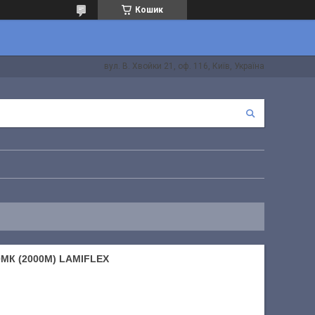
Кошик
вул. В. Хвойки 21, оф. 116, Київ, Україна
МК (2000М) LAMIFLEX