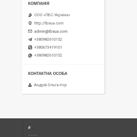
ООО «ЛБС-Україна»
http://lbsua.com
admin@lbsua.com
+380982610152
+380673419101
+380982610152
Андрій Ольга Ігор
#