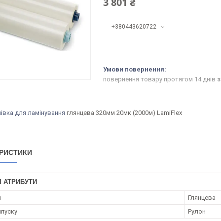
3 801 ₴
+380443620722
повернення товару протягом 14 днів
з
лівка для ламінування
глянцева 320мм 20мк (2000м) LamiFlex
РИСТИКИ
І АТРИБУТИ
я
Глянцева
пуску
Рулон