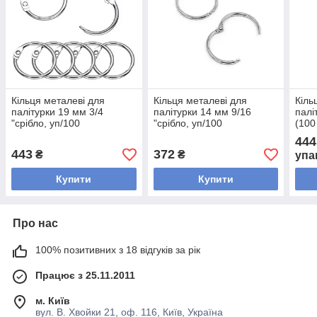
Кільця металеві для
Кільця металеві для
Кіль
палітурки 19 мм 3/4
палітурки 14 мм 9/16
палі
"срібло, уп/100
"срібло, уп/100
(100
(упа
444
443
372
₴
₴
упа
Купити
Купити
Про нас
100% позитивних з 18 відгуків за рік
Працює з 25.11.2011
м. Київ
вул. В. Хвойки 21, оф. 116, Київ, Україна