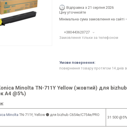
Відправка з 21 серпня 2026
Ціну уточнюйте
Мінімальна сума замовлення на сайті —
+380443620727
Замовлення тільки за телефоном
повернення товару протягом 14 днів
з
Konica Minolta TN-711Y Yellow (жовтий) для bizhu
ок А4 @5%)
и:
ica Minolta
TN-711Y
,
Yellow
для
bizhub С654е/C754e/
PRO
31 500 @5