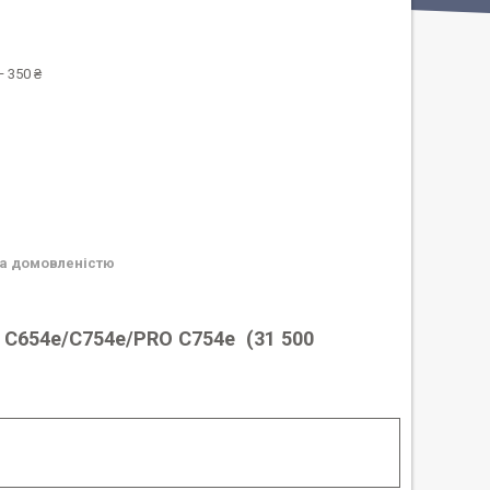
 350 ₴
а домовленістю
b С654е/C754e/PRO C754e
(31 500
%