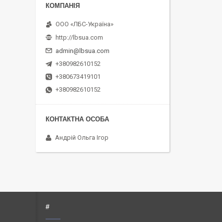
ООО «ЛБС-Україна»
http://lbsua.com
admin@lbsua.com
+380982610152
+380673419101
+380982610152
Андрій Ольга Ігор
#