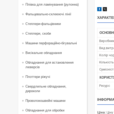
Плівка для ламінування (рулонна)
Фальцевально-склеюючі лінії
ХАРАКТЕ
Степлери-фальцівники
ОСНОВН
Степлери, скоби
Виробни
Машини перфораційно-бігувальні
Вид витр
Висікальне обладнання
Колір чо
Кількість
Обладнання для встановлення
люверсів
Сумісніс
Плоттери ріжучі
КОРИСТ
Ресурс
Свердлильне обладнання,
дироколи
ІНФОРМА
Проволокошвейні машини
Обладнання для обробки
Ціна:
Ціну