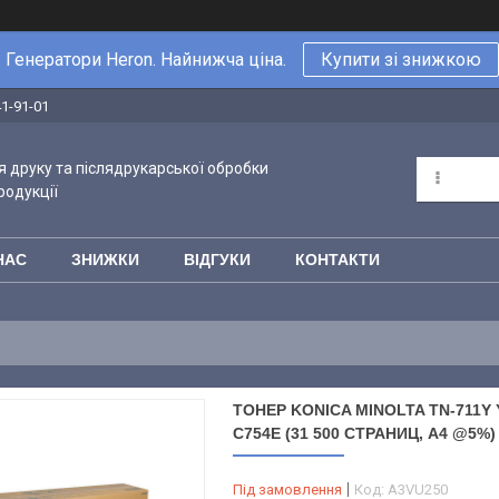
Генератори Heron. Найнижча ціна.
Купити зі знижкою
41-91-01
 друку та післядрукарської обробки
родукції
НАС
ЗНИЖКИ
ВІДГУКИ
КОНТАКТИ
ТОНЕР KONICA MINOLTA TN-711Y
C754E (31 500 СТРАНИЦ, А4 @5%)
Під замовлення
Код:
A3VU250