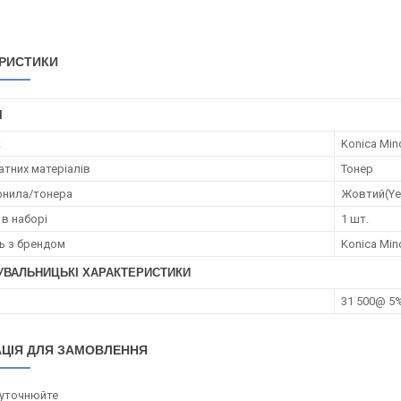
РИСТИКИ
І
к
Konica Min
атних матеріалів
Тонер
рнила/тонера
Жовтий(Ye
 в наборі
1 шт.
ть з брендом
Konica Min
УВАЛЬНИЦЬКІ ХАРАКТЕРИСТИКИ
31 500@ 5
ЦІЯ ДЛЯ ЗАМОВЛЕННЯ
 уточнюйте