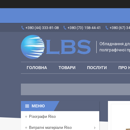
+380 (44) 333-81-08
+380 (73) 158-44-41
+380 (67) 3
Обладнання для
поліграфічної п
ГОЛОВНА
ТОВАРИ
ПОСЛУГИ
ПРО 
Різографи Riso
Витратні матеріали Riso