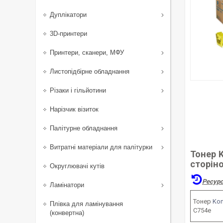
Дуплікатори
3D-принтери
Принтери, сканери, МФУ
Листопідбірне обладнання
Різаки і гільйотини
Нарізчик візиток
Палітурне обладнання
Витратні матеріали для палітурки
Тонер 
сторін
Округлювачі кутів
Ресурс
Ламінатори
Тонер
Kon
Плівка для ламінування
C754e
(конвертна)