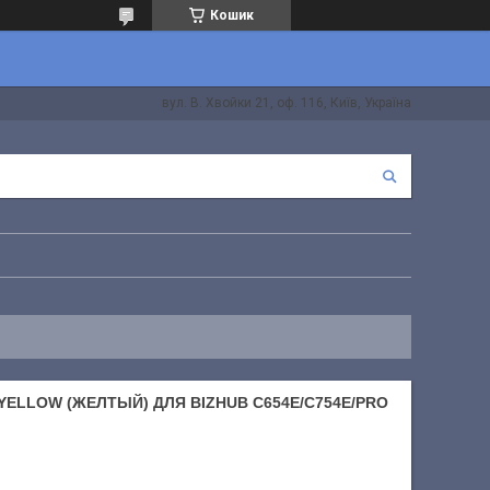
Кошик
вул. В. Хвойки 21, оф. 116, Київ, Україна
 YELLOW (ЖЕЛТЫЙ) ДЛЯ BIZHUB С654E/C754E/PRO