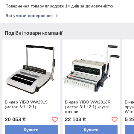
Повернення товару впродовж 14 днів за домовленістю
Всі умови повернення
Подібні товари компанії
Біндер YIBO WW2919
Біндер YIBO WW2018R
Бінд
(метал 3:1 і 2:1)
(метал 3:1 і 2:1) круглі
пру
отвори
Wire
20 053
22 103
5 2
₴
₴
Купити
Купити