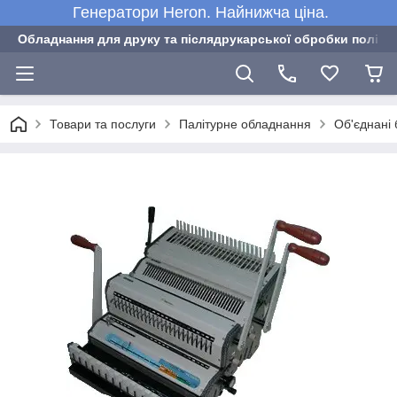
Генератори Heron. Найнижча ціна.
Обладнання для друку та післядрукарської обробки полігра
Товари та послуги
Палітурне обладнання
Об'єднані 