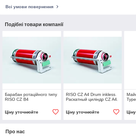
Всі умови повернення
Подібні товари компанії
Барабан ротаційного типу
RISO CZ A4 Drum inkless.
Майс
RISO CZ B4
Раскатный циліндр CZ A4.
Type
Ціну уточнюйте
Ціну уточнюйте
Цін
Про нас