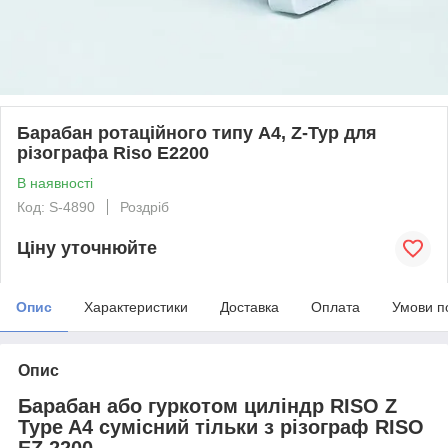
Барабан ротаційного типу A4, Z-Typ для
різографа Riso E2200
В наявності
Код: S-4890
Роздріб
Ціну уточнюйте
Опис
Характеристики
Доставка
Оплата
Умови п
Опис
Барабан або гуркотом циліндр RISO Z
Type A4 сумісний тільки з різограф RISO
EZ 2200.