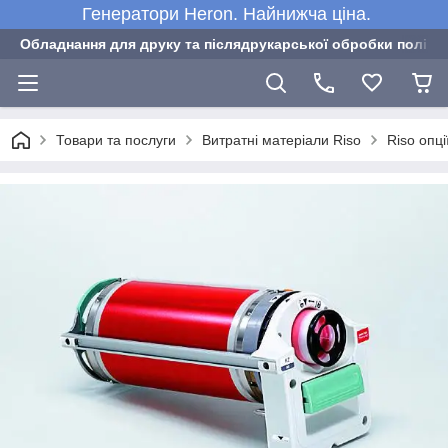
Генератори Heron. Найнижча ціна.
Обладнання для друку та післядрукарської обробки полігра
Товари та послуги
Витратні матеріали Riso
Riso опці