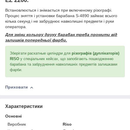
Встановлюється і знімається при включеному різографі.
Процес зняття і установки барабана S-4890 займає всього
кілька секунд і не забруднює навколишні предмети і руки
оператора.
Для зміни кольору друку барабан треба промити від
залишків попередньої фарби.
Зберігати раскатные циліндри для
різографів (дуплікаторів)
RISO
у спеціальних кейсах, що запобігають пошкодженню
барабана та забруднення навколишніх предметів залишками
фарби.
Приховати
Характеристики
Основні
Виробник
Riso