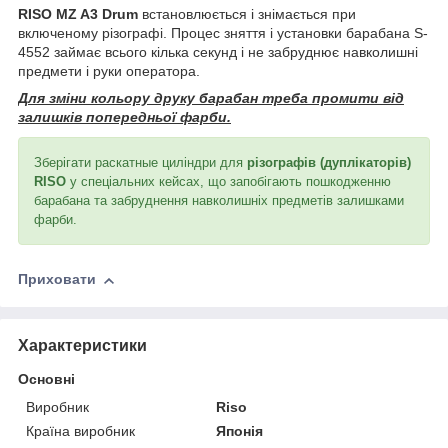
RISO MZ A3 Drum
встановлюється і знімається при
включеному різографі. Процес зняття і установки барабана S-
4552 займає всього кілька секунд і не забруднює навколишні
предмети і руки оператора.
Для зміни кольору друку барабан треба промити від
залишків попередньої фарби.
Зберігати раскатные циліндри для
різографів (дуплікаторів)
RISO
у спеціальних кейсах, що запобігають пошкодженню
барабана та забруднення навколишніх предметів залишками
фарби.
Приховати
Характеристики
Основні
Виробник
Riso
Країна виробник
Японія