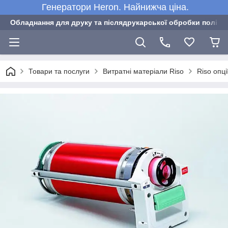
Генератори Heron. Найнижча ціна.
Обладнання для друку та післядрукарської обробки полігра
Товари та послуги
Витратні матеріали Riso
Riso опці