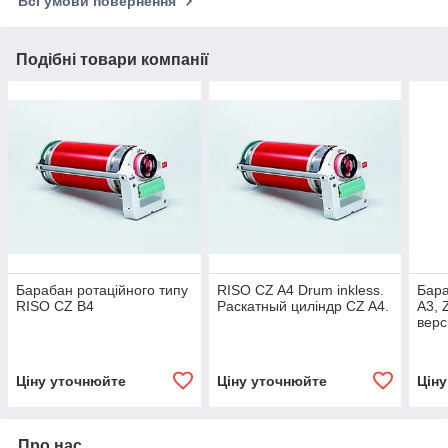
Всі умови повернення
Подібні товари компанії
Барабан ротаційного типу
RISO CZ A4 Drum inkless.
Бара
RISO CZ B4
Раскатный циліндр CZ A4.
A3, 
верс
Ціну уточнюйте
Ціну уточнюйте
Цін
Про нас