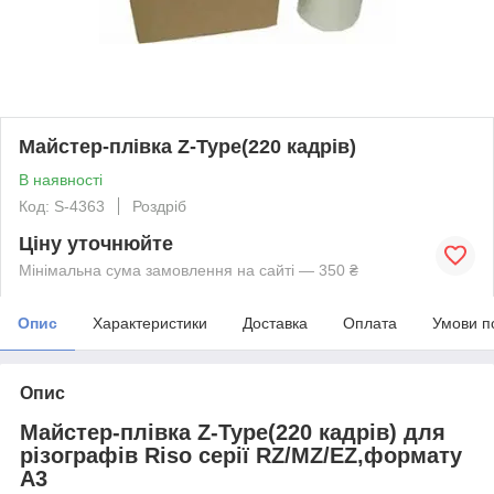
Майстер-плівка Z-Type(220 кадрів)
В наявності
Код: S-4363
Роздріб
Ціну уточнюйте
Мінімальна сума замовлення на сайті — 350 ₴
Опис
Характеристики
Доставка
Оплата
Умови п
Опис
Майстер-плівка Z-Type(220 кадрів) для
різографів Riso серії RZ/MZ/EZ,формату
А3