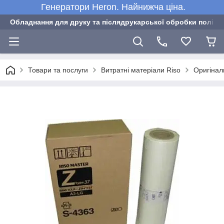
Генератори Heron. Найнижча ціна.
Обладнання для друку та післядрукарської обробки полігра
Товари та послуги
Витратні матеріали Riso
Оригінал