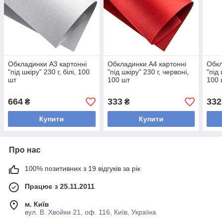
Обкладинки А3 картонні
Обкладинки А4 картонні
Обкл
"під шкіру" 230 г, білі, 100
"під шкіру" 230 г, червоні,
"під
шт
100 шт
100 
664
333
332
₴
₴
Купити
Купити
Про нас
100% позитивних з 19 відгуків за рік
Працює з 25.11.2011
м. Київ
вул. В. Хвойки 21, оф. 116, Київ, Україна