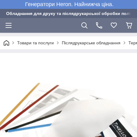
Генератори Heron. Найнижча ціна.
Обладнання для друку та післядрукарської обробки полігра
Товари та послуги
Післядрукарське обладнання
Тер