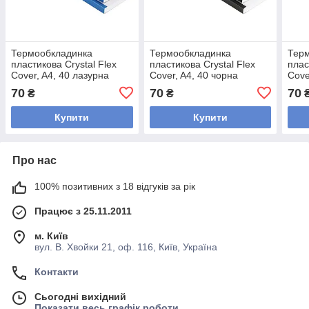
Термообкладинка
Термообкладинка
Тер
пластикова Crystal Flex
пластикова Crystal Flex
плас
Cover, A4, 40 лазурна
Cover, A4, 40 чорна
Cove
70
70
70
₴
₴
Купити
Купити
Про нас
100% позитивних з 18 відгуків за рік
Працює з 25.11.2011
м. Київ
вул. В. Хвойки 21, оф. 116, Київ, Україна
Контакти
Сьогодні вихідний
Показати весь графік роботи