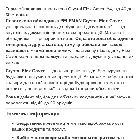
Термообкладинка пластикова Crystal Flex Cover, A4, від 40 до
60 сторінок
Пластикова обкладинка PELEMAN Crystal Flex Cover
універсальна і підходить для будь-якої документації — від
внутрішніх документів до яскравих презентацій. Матеріал
обкладинки — прозорий пластик.
Одна сторона обкладинки
глянцева, а друга матова, тому ці обкладинки також
називають «комбінованими».
Пластикову обкладинку Flex
Cover можна персоналізувати, надаючи документу унікальний
вигляд.
Crystal Flex Cover
— ідеальне рішення для брошурування
будь-якого документа чи презентації. Ви можете вибрати різні
кольори для своєї презентації де буде прозоре та матове
покриття для передньої та задньої сторони обкладинки.
Вона відмінно підійде для об'ємних документів - в неї можна
переплести від 40 до 60 аркушів.
Технічна інформація
Бездоганна презентація
миттєво відображає якість
ваших продуктів та послуг.
Вибір між прозорим або матовим покриттям
для