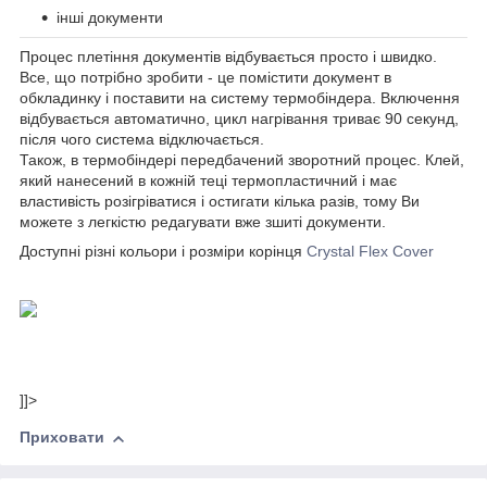
інші документи
Процес плетіння документів відбувається просто і швидко.
Все, що потрібно зробити - це помістити документ в
обкладинку і поставити на систему термобіндера. Включення
відбувається автоматично, цикл нагрівання триває 90 секунд,
після чого система відключається.
Також, в термобіндері передбачений зворотний процес. Клей,
який нанесений в кожній теці термопластичний і має
властивість розігріватися і остигати кілька разів, тому Ви
можете з легкістю редагувати вже зшиті документи.
Доступні різні кольори і розміри корінця
Crystal Flex Cover
]]>
Приховати