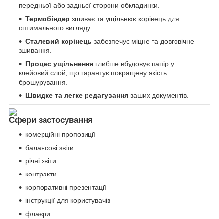
передньої або задньої сторони обкладинки.
Термобіндер
зшиває та ущільнює корінець для
оптимального вигляду.
Сталевий корінець
забезпечує міцне та довговічне
зшивання.
Процес ущільнення
глибше вбудовує папір у
клейовий слой, що гарантує покращену якість
брошурування.
Швидке та легке редагування
ваших документів.
Сфери застосування
комерційні пропозиції
балансові звіти
річні звіти
контракти
корпоративні презентації
інструкції для користувачів
флаєри