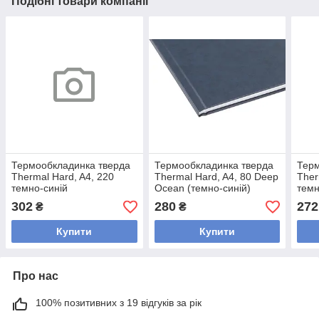
Подібні товари компанії
Термообкладинка тверда
Термообкладинка тверда
Терм
Thermal Hard, A4, 220
Thermal Hard, A4, 80 Deep
Ther
темно-синій
Ocean (темно-синій)
темн
302
280
272
₴
₴
Купити
Купити
Про нас
100% позитивних з 19 відгуків за рік