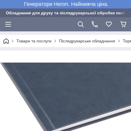
Генератори Heron. Найнижча ціна.
Обладнання для друку та післядрукарської обробки полігра
Товари та послуги
Післядрукарське обладнання
Тер