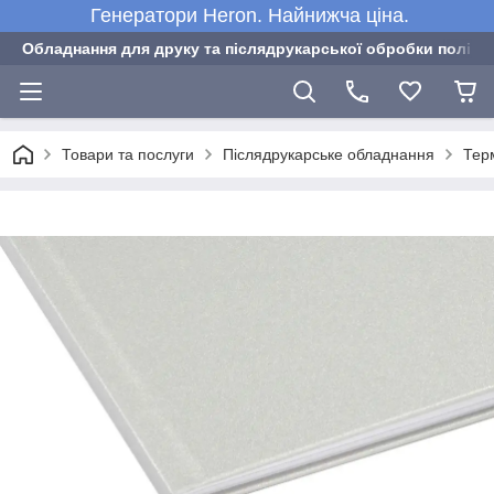
Генератори Heron. Найнижча ціна.
Обладнання для друку та післядрукарської обробки полігра
Товари та послуги
Післядрукарське обладнання
Тер