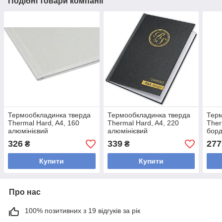
Подібні товари компанії
Термообкладинка тверда
Термообкладинка тверда
Терм
Thermal Hard, A4, 160
Thermal Hard, A4, 220
Ther
алюмінієвий
алюмінієвий
бор
326
339
277
₴
₴
Купити
Купити
Про нас
100% позитивних з 19 відгуків за рік