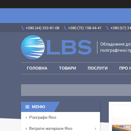
+380 (44) 333-81-08
+380 (73) 158-44-41
+380 (67) 3
Обладнання для
поліграфічної п
ГОЛОВНА
ТОВАРИ
ПОСЛУГИ
ПРО 
Різографи Riso
Витратні матеріали Riso