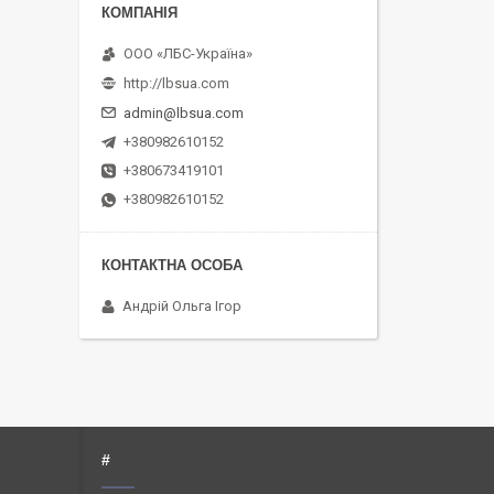
ООО «ЛБС-Україна»
http://lbsua.com
admin@lbsua.com
+380982610152
+380673419101
+380982610152
Андрій Ольга Ігор
#