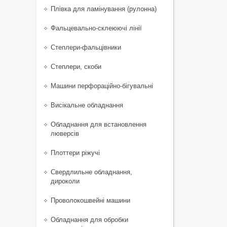
Плівка для ламінування (рулонна)
Фальцевально-склеюючі лінії
Степлери-фальцівники
Степлери, скоби
Машини перфораційно-бігувальні
Висікальне обладнання
Обладнання для встановлення
люверсів
Плоттери ріжучі
Свердлильне обладнання,
дироколи
Проволокошвейні машини
Обладнання для обробки