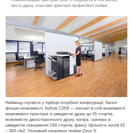
якість друку, властиве принтерів професійної лінійки.
Найвищу гнучкість у підборі потрібної конфігурації, багаті
фінішні можливості.
bizhub C258 ―
з
четает
в собі можливості
мережевого принтера зі швидкістю друку до
2
5
стор/хв,
можливістю двохстороннього друку, копіра, сканера зі
швидкістю сканування
160
стор/хв, факсу. Щільність носіїв 52
–
300
г/м2.
Основний напрямок лінійки
Z
eus S: