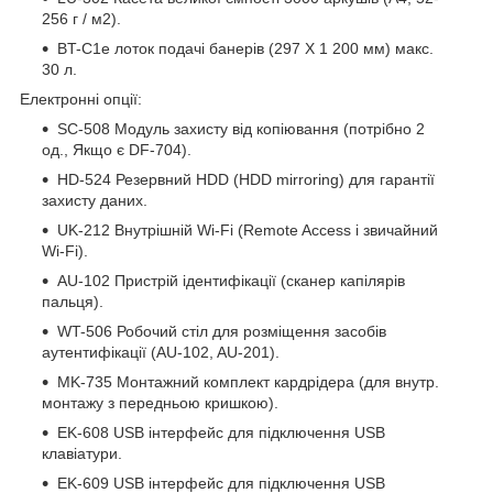
256 г / м2).
BT-C1e лоток подачі банерів (297 Х 1 200 мм) макс.
30 л.
Електронні опції:
SC-508 Модуль захисту від копіювання (потрібно 2
од., Якщо є DF-704).
HD-524 Резервний HDD (HDD mirroring) для гарантії
захисту даних.
UK-212 Внутрішній Wi-Fi (Remote Access і звичайний
Wi-Fi).
AU-102 Пристрій ідентифікації (сканер капілярів
пальця).
WT-506 Робочий стіл для розміщення засобів
аутентифікації (AU-102, AU-201).
MK-735 Монтажний комплект кардрідера (для внутр.
монтажу з передньою кришкою).
EK-608 USB інтерфейс для підключення USB
клавіатури.
EK-609 USB інтерфейс для підключення USB