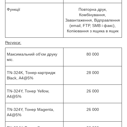
Функції
Повторна друк,
Комбінування,
Завантаження, Відправлення
(email, FTP, SMB і факс),
Копіювання з ящика в ящик
Ресурси:
Максимальний
об'єм друку
80
000
міс.
TN-324K, Тонер-картридж
28
000
Black, А4@5%
TN-324Y,
Тонер
Yellow,
26
000
А4@5%
TN-324Y,
Тонер
Magenta,
26
000
А4@5%