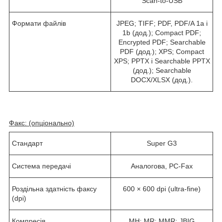
Scan-to-USB
Формати файлів
JPEG; TIFF; PDF, PDF/A 1a і
1b (дод.); Compact PDF;
Encrypted PDF; Searchable
PDF (дод.); XPS; Compact
XPS; PPTX і Searchable PPTX
(дод.); Searchable
DOCX/XLSX (дод.).
Факс: (опціонально)
Стандарт
Super G3
Система передачі
Аналогова
, PC-Fax
Роздільна здатність факсу
600 × 600 dpi (ultra-fine)
(dpi)
Компресія
MH; MR; MMR; JBIG