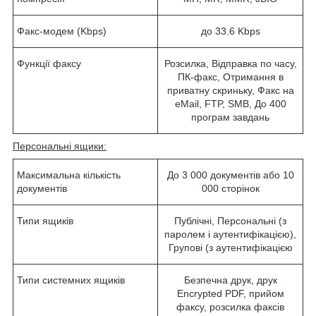
Факс-модем (Kbps)
до 33.6 Kbps
Функції факсу
Розсилка, Відправка по часу,
ПК-факс, Отримання в
приватну скриньку, Факс на
eMail, FTP, SMB, До 400
програм завдань
Персональні ящики:
Максимальна кількість
До 3 000 документів або 10
документів
000 сторінок
Типи ящиків
Публічні, Персональні (з
паролем і аутентифікацією),
Групові (з аутентифікацією
Типи системних ящиків
Безпечна друк, друк
Encrypted PDF, прийом
факсу, розсилка факсів