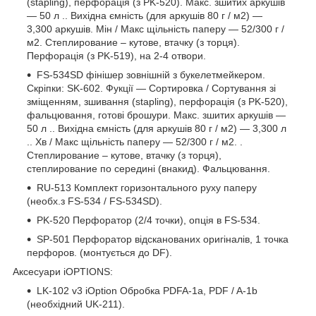
(stapling), перфорація (з PK-520). Макс. зшитих аркушів
― 50 л .. Вихідна ємність (для аркушів 80 г / м2) ―
3,300 аркушів. Мін / Макс щільність паперу ― 52/300 г /
м2. Степлирование – кутове, втачку (з торця).
Перфорація (з PK-519), на 2-4 отвори.
FS-534SD фінішер зовнішній з букелетмейкером.
Скріпки: SK-602. Фукції ― Сортировка / Сортування зі
зміщенням, зшивання (stapling), перфорація (з PK-520),
фальцювання, готові брошури. Макс. зшитих аркушів ―
50 л .. Вихідна ємність (для аркушів 80 г / м2) ― 3,300 л
.. Хв / Макс щільність паперу ― 52/300 г / м2. .
Степлирование – кутове, втачку (з торця),
степлирование по середині (внакид). Фальцювання.
RU-513 Комплект горизонтального руху паперу
(необх.з FS-534 / FS-534SD).
PK-520 Перфоратор (2/4 точки), опція в FS-534.
SP-501 Перфоратор відсканованих оригіналів, 1 точка
перфоров. (монтується до DF).
Аксесуари iOPTIONS:
LK-102 v3 iOption
Обробка
PDFA-1a, PDF / A-1b
(
необхідний
UK-211).