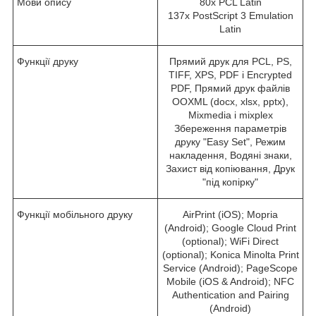
Мови опису
80x PCL Latin
137x PostScript 3 Emulation
Latin
Функції друку
Прямий друк для PCL, PS,
TIFF, XPS, PDF і Encrypted
PDF, Прямий друк файлів
OOXML (docx, xlsx, pptx),
Mixmedia і mixplex
Збереження параметрів
друку "Easy Set", Режим
накладення, Водяні знаки,
Захист від копіювання, Друк
"під копірку"
Функції мобільного друку
AirPrint (iOS); Mopria
(Android); Google Cloud Print
(optional); WiFi Direct
(optional); Konica Minolta Print
Service (Android); PageScope
Mobile (iOS & Android); NFC
Authentication and Pairing
(Android)