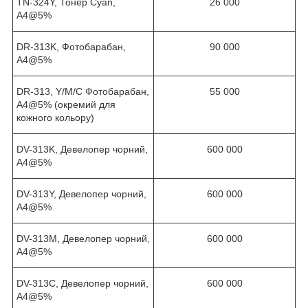
TN-324Y,
Тонер
Cyan,
26
000
А4@5%
DR-313K
, Фотобарабан
,
9
0 000
А4@5%
DR
-313,
Y
/
M
/
C
Фотобарабан
,
55
000
А4@5% (окремий для
кожного кольору)
DV-313K, Девелопер чорний,
600 000
А4@5%
DV-313Y, Девелопер чорний,
600 000
А4@5%
DV-313M, Девелопер чорний,
600 000
А4@5%
DV-313C, Девелопер чорний,
600 000
А4@5%