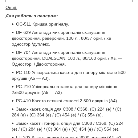
Опції:
Для роботи з папером:
OC-511 Кришка оригіналу.
DF-629 Автоподатчик оригіналів сканування
двохстороння. реверсний, 100 л., 80/37 ориг. / хв
одностор /дуплекс.
DF-704 Автоподатчик оригіналів сканування
двохстороння. DUALSCAN, 100 л., 80/160 ориг. / Хв. ―
Одностор. / Двохстороння.
PC-110 Універсальна касета для паперу місткістю 500
аркушів (A5 ― А3).
PC-210 Універсальна касета для паперу місткістю
2x500 аркушів (A5 ― А3).
PC-410 Касета великої ємності 2 500 аркушів (А4).
Замок касет, опція для С308 / С368, (C) 224 (e) / (C)
284 (e) / (C) 364 (e) / (C) 454 (e) / (C) 554 (е).
Замок касет і тонерів, опція для С308 / С368, (C) 224
(e) / (C) 284 (e) / (C) 364 (e) / (C) 454 (e) / (C) 554 (е).
LU-302 Касета великої ємності 3000 аркушів (А4, 52-