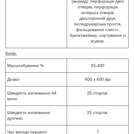
(внакид), перфорація двох
отворів, перфорація
чотирьох отворів,
двосторонній друк,
післядрукарська проста,
фальцювання «лист»,
буклетмейкер, сортування із
зсувом.
Копір:
Масштабування %
25-400
Дозвіл
600 x 600 dpi
Швидкість копіювання А4
25
стор/хв.
моно
Швидкість копіювання
25
стор/хв.
дуплекс
Час виходу першого
7