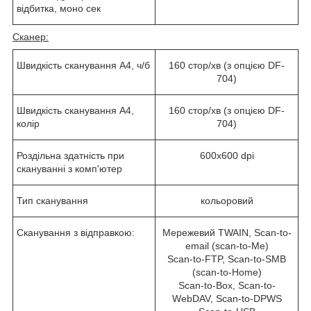
відбитка, моно сек
Сканер:
Швидкість сканування А4, ч/б
160
стор/хв
(з опцією DF-
704)
Швидкість сканування А4,
160
стор/хв
(з опцією DF-
колір
704)
Роздільна здатність при
600x600 dpi
скануванні з комп'ютер
Тип сканування
кольоровий
Сканування з відправкою:
Мережевий TWAIN, Scan-to-
email (scan-to-Me)
Scan-to-FTP, Scan-to-SMB
(scan-to-Home)
Scan-to-Box, Scan-to-
WebDAV, Scan-to-DPWS