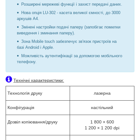
Розширені мережеві функції і захист передачі даних.
Нова опція
LU-302
-
касета великої ємності, до 3000
аркушів А4.
Змінені настройки подачі паперу (запобігає помилки
виведення і зминання паперу).
Зона
Mobile touch
забезпечує зв'язок пристроїв на
базі
Android
і
Apple.
Можливість аутентифікації за допомогою мобільного
телефону.
Технічні характеристики:
Технологія друку
лазерна
Конфігурація
настільний
Дозвіл копіювання/друку
1 800 × 600
1 2
00 ×
1 2
00
dpi