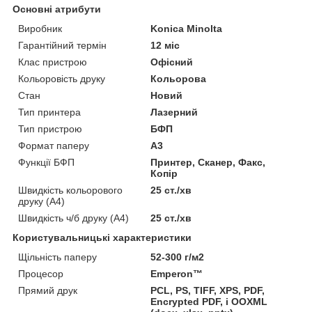
Основні атрибути
Виробник
Konica Minolta
Гарантійний термін
12 міс
Клас пристрою
Офісний
Кольоровість друку
Кольорова
Стан
Новий
Тип принтера
Лазерний
Тип пристрою
БФП
Формат паперу
А3
Функції БФП
Принтер, Сканер, Факс,
Копір
Швидкість кольорового
25 ст./хв
друку (A4)
Швидкість ч/б друку (A4)
25 ст./хв
Користувальницькі характеристики
Щільність паперу
52-300 г/м2
Процесор
Emperon™
Прямий друк
PCL, PS, TIFF, XPS, PDF,
Encrypted PDF, і OOXML