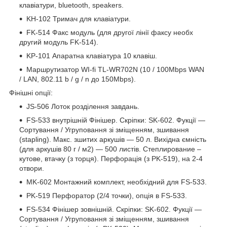
клавіатури, bluetooth, speakers.
KH-102 Тримач для клавіатури.
FK-514 Факс модуль (для другої лінії факсу необх
другий модуль FK-514).
KP-101 Апаратна клавіатура 10 клавіш.
Маршрутизатор WI-fi TL-WR702N (10 / 100Mbps WAN
/ LAN, 802.11 b / g / n до 150Mbps).
Фінішні опції:
JS-506 Лоток розділення завдань.
FS-533 внутрішній Фінішер. Скріпки: SK-602. Фукції ―
Сортування / Угруповання зі зміщенням, зшивання
(stapling). Макс. зшитих аркушів ― 50 л. Вихідна ємність
(для аркушів 80 г / м2) ― 500 листів. Степлирование –
кутове, втачку (з торця). Перфорація (з PK-519), на 2-4
отвори.
MK-602 Монтажний комплект, необхідний для FS-533.
PK-519 Перфоратор (2/4 точки), опція в FS-533.
FS-534 Фінішер зовнішній. Скріпки: SK-602. Фукції ―
Сортування / Угруповання зі зміщенням, зшивання