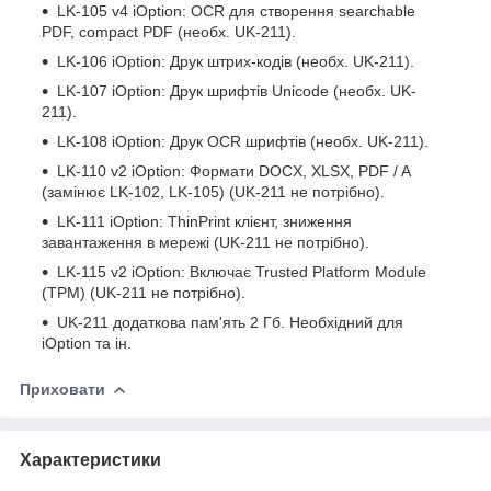
LK-105 v4 iOption: OCR
для створення
searchable
PDF, compact PDF (
необх
. UK-211).
LK-106 iOption: Друк штрих-кодів (необх. UK-211).
LK-107 iOption: Друк шрифтів Unicode (необх. UK-
211).
LK-108 iOption: Друк OCR шрифтів (необх. UK-211).
LK-110 v2 iOption: Формати DOCX, XLSX, PDF / A
(замінює LK-102, LK-105) (UK-211 не потрібно).
LK-111 iOption: ThinPrint клієнт, зниження
завантаження в мережі (UK-211 не потрібно).
LK-115 v2 iOption:
Включає
Trusted Platform Module
(TPM) (UK-211
не потрібно
).
UK-211 додаткова пам'ять 2 Гб. Необхідний для
iOption та ін
.
Приховати
Характеристики