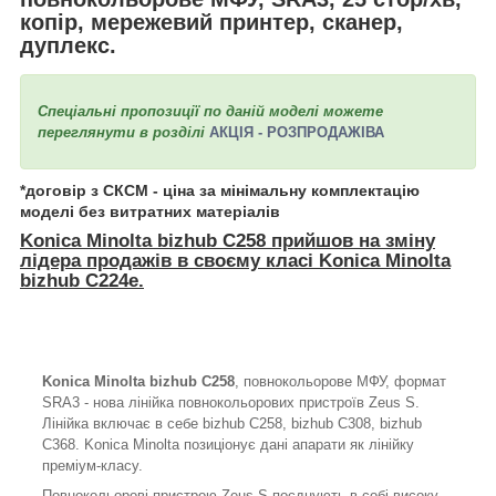
копір, мережевий принтер, сканер,
дуплекс.
Спеціальні пропозиції по даній моделі можете
переглянути в розділі
АКЦІЯ - РОЗПРОДАЖІВ
А
*договір з СКСМ - ціна за мінімальну комплектацію
моделі без витратних матеріалів
Konica Minolta bizhub C
2
58
прийшов на зміну
лідера продажів в своєму класі Konica Minolta
bizhub C
2
24е.
Konica Minolta bizhub C258
, повнокольорове МФУ, формат
SRA3 - нова лінійка повнокольорових пристроїв Zeus S.
Лінійка включає в себе bizhub C258, bizhub C308, bizhub
C368. Konica Minolta позиціонує дані апарати як лінійку
преміум-класу.
Повнокольорові пристрою Zeus S поєднують в собі високу