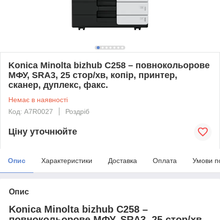
Konica Minolta bizhub С258 – повнокольорове
МФУ, SRA3, 25 стор/хв, копір, принтер,
сканер, дуплекс, факс.
Немає в наявності
Код: A7R0027
Роздріб
Ціну уточнюйте
Опис
Характеристики
Доставка
Оплата
Умови п
Опис
Konica Minolta
bizhub C
25
8 –
повнокольорове МФУ,
SRA3,
25
стор
/хв,