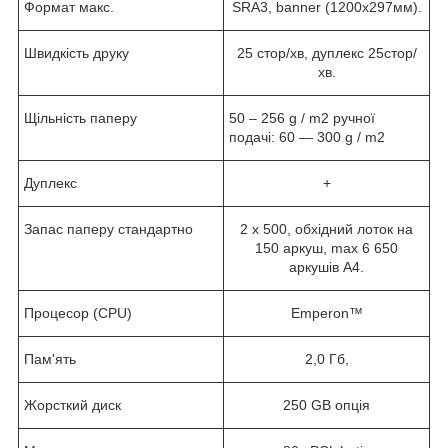
Формат макс.
SRA3, banner (1200х297мм).
Швидкість друку
25
стор/хв, дуплекс
25
стор/
хв.
Щільність паперу
50 – 256 g / m
2
ручної
подачі: 60 ― 300 g / m
2
Дуплекс
+
Запас паперу стандартно
2
х 5
0
0, обхідний лоток на
1
5
0 аркуш,
max
6 650
аркушів А4.
Процесор (CPU)
Emperon™
Пам'ять
2,0
Гб,
Жорсткий диск
25
0 GB опція