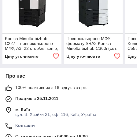
Konica Minolta bizhub
Повнокольорове МФУ
Пов
C227 – повнокольорове
формату SRА3 Konica
Koni
МФУ, A3, 22 стор/хв, копір,
Minolta bizhub C360i (сет.
C558
принтер, сканер, дуплекс
принтер/копір/сканер/
ска
Ціну уточнюйте
Ціну уточнюйте
Цін
дуплекс/СКСМ)
Про нас
100% позитивних з 18 відгуків за рік
Працює з 25.11.2011
м. Київ
вул. В. Хвойки 21, оф. 116, Київ, Україна
Контакти
Сьогодні працює з 09:00 до 18:00