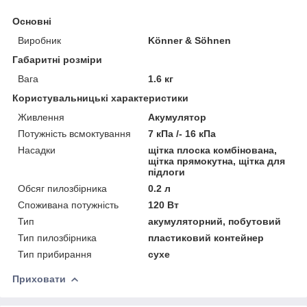
Основні
Виробник
Könner & Söhnen
Габаритні розміри
Вага
1.6 кг
Користувальницькі характеристики
Живлення
Акумулятор
Потужність всмоктування
7 кПа /- 16 кПа
Насадки
щітка плоска комбінована,
щітка прямокутна, щітка для
підлоги
Обсяг пилозбірника
0.2 л
Споживана потужність
120 Вт
Тип
акумуляторний, побутовий
Тип пилозбірника
пластиковий контейнер
Тип прибирання
сухе
Приховати