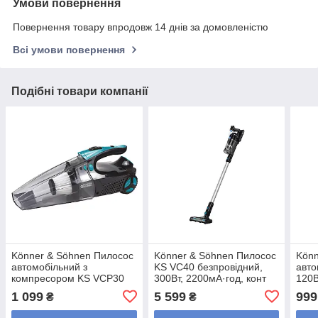
Умови повернення
Повернення товару впродовж 14 днів за домовленістю
Всі умови повернення
Подібні товари компанії
Könner & Söhnen Пилосос
Könner & Söhnen Пилосос
Könn
автомобільний з
KS VC40 безпровідний,
авто
компресором KS VCP30
300Вт, 2200мА·год, конт
120Вт
4в1, 12В, 80Вт, 6.7А,
пил 0.45л, автон. робота
1 099
5 599
999
₴
₴
150PSI, 3000Па, 1.2кг
до 45хв, 2.4кг