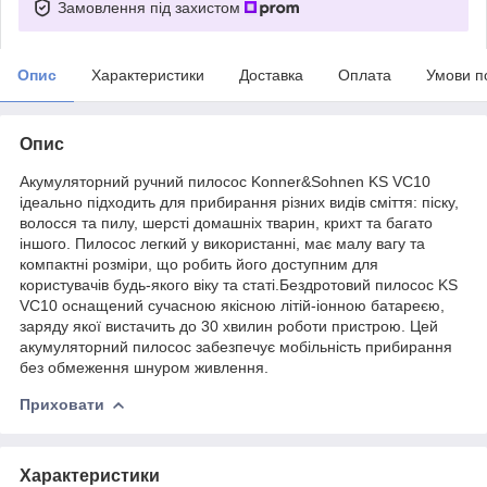
Замовлення під захистом
Опис
Характеристики
Доставка
Оплата
Умови п
Опис
Акумуляторний ручний пилосос Konner&Sohnen KS VC10
ідеально підходить для прибирання різних видів сміття: піску,
волосся та пилу, шерсті домашніх тварин, крихт та багато
іншого. Пилосос легкий у використанні, має малу вагу та
компактні розміри, що робить його доступним для
користувачів будь-якого віку та статі.Бездротовий пилосос KS
VC10 оснащений сучасною якісною літій-іонною батареєю,
заряду якої вистачить до 30 хвилин роботи пристрою. Цей
акумуляторний пилосос забезпечує мобільність прибирання
без обмеження шнуром живлення.
Приховати
Характеристики