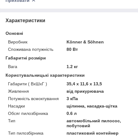
Приховати
Характеристики
Основні
Виробник
Könner & Söhnen
Споживана потужність
80 Вт
Габаритні розміри
Вага
1.2 кг
Користувальницькі характеристики
Габарити ( ВxШxГ )
35,4 х 11,6 х 13,5
Живлення
від прикурювача
Потужність всмоктування
3 кПа
Насадки
щілинна, насадка-щітка
Обсяг пилозбірника
0.6 л
Тип
автомобільний пилосос,
побутовий
Тип пилозбірника
пластиковий контейнер