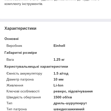
комплекту інструментів.
Характеристики
Основні
Виробник
Einhell
Габаритні розміри
Вага
1.25 кг
Користувальницькі характеристики
Ємність аккумулятору
1.5 а/год
Діаметр патрона
10 мм
Живлення
Li-Ion
Ключові особливості
реверс, підсвічування
Швидкість обертання
1500 об/хв
Тип
дриль-шурупокрут
Тип патрона
швидкозажимний