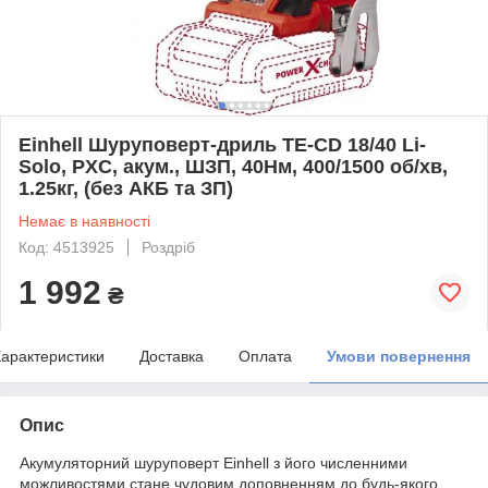
Einhell Шуруповерт-дриль TE-CD 18/40 Li-
Solo, PXC, акум., ШЗП, 40Нм, 400/1500 об/хв,
1.25кг, (без АКБ та ЗП)
Немає в наявності
Код: 4513925
Роздріб
1 992
₴
арактеристики
Доставка
Оплата
Умови повернення
Опис
Акумуляторний шуруповерт Einhell з його численними
можливостями стане чудовим доповненням до будь-якого