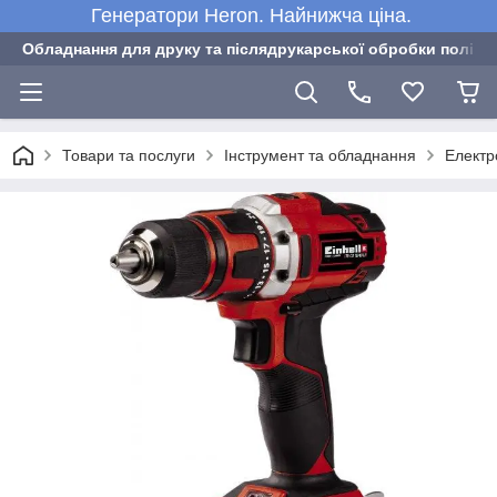
Генератори Heron. Найнижча ціна.
Обладнання для друку та післядрукарської обробки полігра
Товари та послуги
Інструмент та обладнання
Електр