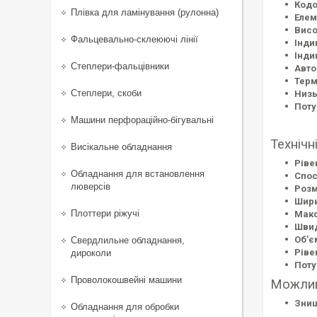
Кодо
Плівка для ламінування (рулонна)
Елем
Висо
Фальцевально-склеюючі лінії
Інди
Інди
Степлери-фальцівники
Авто
Терм
Степлери, скоби
Низь
Поту
Машини перфораційно-бігувальні
Технічн
Висікальне обладнання
Ріве
Обладнання для встановлення
Спос
люверсів
Розм
Шири
Плоттери ріжучі
Макс
Швид
Об'є
Свердлильне обладнання,
Ріве
дироколи
Поту
Проволокошвейні машини
Можлив
Знищ
Обладнання для обробки