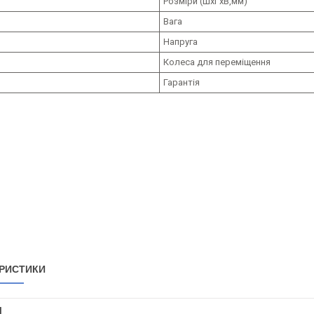
Розміри (ШxГxВ,мм)
Вага
Напруга
Колеса для переміщення
Гарантія
РИСТИКИ
І