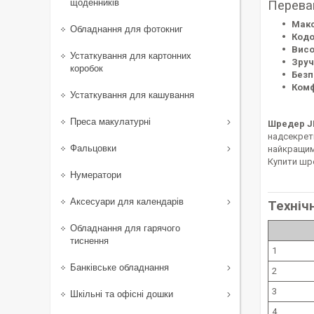
щоденників
Перева
Макс
Обладнання для фотокниг
Кодо
Висо
Устаткування для картонних
Зруч
коробок
Безп
Комф
Устаткування для кашування
Преса макулатурні
Шредер JI
надсекретн
Фальцовки
найкращим 
Купити шре
Нумератори
Аксесуари для календарів
Техніч
Обладнання для гарячого
тиснення
1
Банківське обладнання
2
3
Шкільні та офісні дошки
4