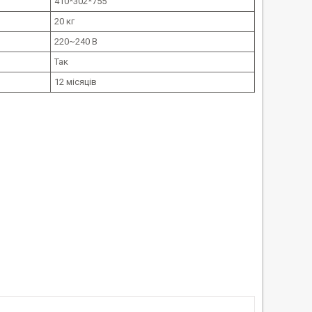
410*302*755
20 кг
220~240 В
Так
12 місяців