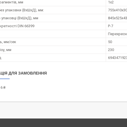
рагментів, мм
1x2
без упаковки (ВхШхД), мм:
755x410x3
 упаковці (ВхШхД), мм
845x525x4
кретності DIN 66399
P-7
Перехресн
ь, мм/сек
50
ізу, мм
230
д
694347192
ЦІЯ ДЛЯ ЗАМОВЛЕННЯ
6 ₴