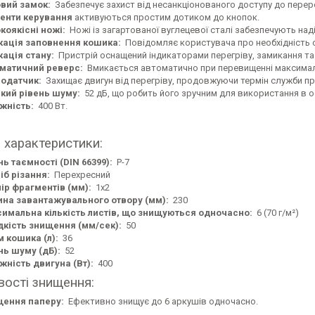
вий замок:
Забезпечує захист від несанкціонованого доступу до перер
енти керування
активуються простим дотиком до кнопок.
коякісні ножі:
Ножі із загартованої вуглецевої сталі забезпечують над
кація заповнення кошика:
Повідомляє користувача про необхідність 
кація стану:
Пристрій оснащений індикаторами перегріву, замикання та
матичний реверс:
Вмикається автоматично при перевищенні максималь
одатчик:
Захищає двигун від перегріву, продовжуючи термін служби п
кий рівень шуму:
52 дБ, що робить його зручним для використання в оф
жність:
400 Вт.
і характеристики:
нь таємності (DIN 66399):
P-7
іб різання:
Перехресний
ір фрагментів (мм):
1x2
на завантажувального отвору (мм):
230
имальна кількість листів, що знищуються одночасно:
6 (70 г/м²)
кість знищення (мм/сек):
50
м кошика (л):
36
нь шуму (дБ):
52
жність двигуна (Вт):
400
ості знищення:
ення паперу:
Ефективно знищує до 6 аркушів одночасно.