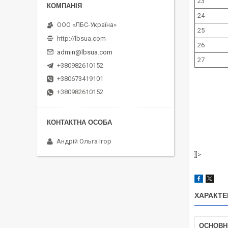
23
24
ООО «ЛБС-Україна»
25
http://lbsua.com
26
admin@lbsua.com
27
+380982610152
+380673419101
+380982610152
Андрій Ольга Ігор
]]>
ХАРАКТЕ
ОСНОВН