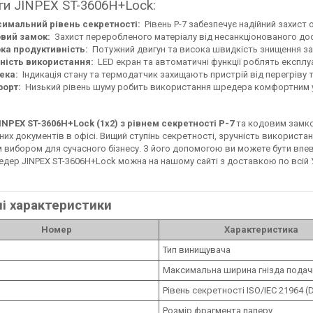
ги JINPEX ST-3606H+Lock:
имальний рівень секретності:
Рівень P-7 забезпечує надійний захист
вий замок:
Захист переробленого матеріалу від несанкціонованого дос
ка продуктивність:
Потужний двигун та висока швидкість знищення за
ність використання:
LED екран та автоматичні функції роблять експл
ека:
Індикація стану та термодатчик захищають пристрій від перегріву 
орт:
Низький рівень шуму робить використання шредера комфортним у 
NPEX ST-3606H+Lock (1x2) з рівнем секретності P-7
та кодовим замко
их документів в офісі. Вищий ступінь секретності, зручність використа
вибором для сучасного бізнесу. З його допомогою ви можете бути впевне
дер JINPEX ST-3606H+Lock можна на нашому сайті з доставкою по всій У
ні характеристики
Номер
Характеристика
Тип винищувача
Максимальна ширина гнізда подачі
Рівень секретності ISO/IEC 21964 (
Розмір фрагмента паперу