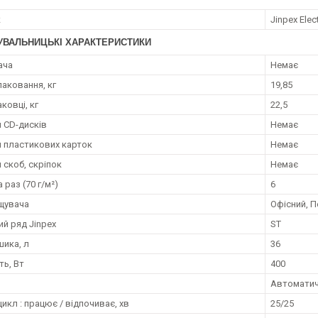
к
Jinpex Elec
УВАЛЬНИЦЬКІ ХАРАКТЕРИСТИКИ
ача
Немає
паковання, кг
19,85
аковці, кг
22,5
 CD-дисків
Немає
 пластикових карток
Немає
 скоб, скріпок
Немає
 раз (70 г/м²)
6
щувача
Офісний, 
й ряд Jinpex
ST
шика, л
36
ть, Вт
400
Автомати
икл : працює / відпочиває, хв
25/25