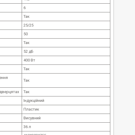
6
Так
25/25
50
Так
52 дБ
400 Вт
Так
ення
Так
 дверцятах
Так
Індукційний
Пластик
Висувний
36 л