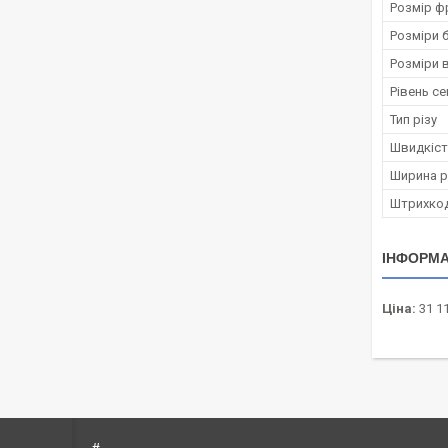
Розмір ф
Розміри 
Розміри в
Рівень се
Тип різу
Швидкіст
Ширина р
Штрихко
ІНФОРМА
Ціна:
31 11
#