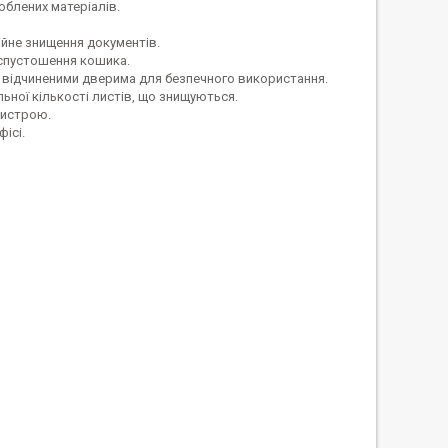
облених матеріалів.
ійне знищення документів.
спустошення кошика.
 відчиненими дверима для безпечного використання.
ної кількості листів, що знищуються.
ристрою.
ісі.