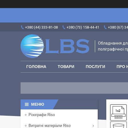
+380 (44) 333-81-08
+380 (73) 158-44-41
+380 (67) 3
Обладнання для
поліграфічної п
ГОЛОВНА
ТОВАРИ
ПОСЛУГИ
ПРО 
Різографи Riso
Витратні матеріали Riso