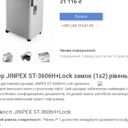
31 116 ₴
Купити
+380 (44) 333-81-08
повернення товару протягом 14 днів
з
 JINPEX ST-3606H+Lock замок (1x2) рівень
дуктивний шредер JINPEX ST-3606H+Lock ідеально
для використання у сучасному офісі. Цей шредер забезпечує найвищий ст
особливо конфіденційних документів. Кодовий замок запобігає несанкці
ючи максимальний захист інформації.
вості JINPEX ST-3606H+Lock:
й рівень секретності:
Рівень P-7 дозволяє знищувати документи на ф
.