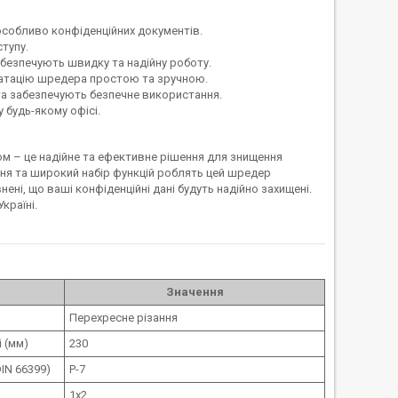
 особливо конфіденційних документів.
тупу.
безпечують швидку та надійну роботу.
уатацію шредера простою та зручною.
та забезпечують безпечне використання.
будь-якому офісі.
м – це надійне та ефективне рішення для знищення
ння та широкий набір функцій роблять цей шредер
ні, що ваші конфіденційні дані будуть надійно захищені.
країні.
Значення
Перехресне різання
 (мм)
230
DIN 66399)
P-7
1x2