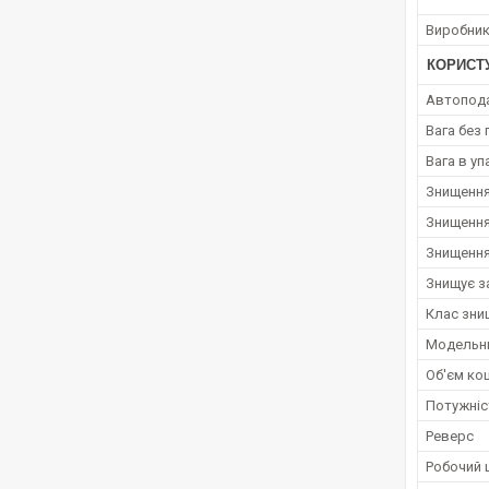
Виробни
КОРИСТ
Автопод
Вага без 
Вага в уп
Знищення
Знищення
Знищення
Знищує за
Клас зни
Модельни
Об'єм ко
Потужніс
Реверс
Робочий ц