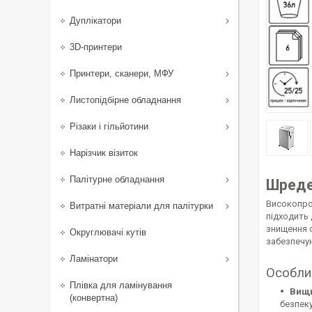
Дуплікатори
3D-принтери
Принтери, сканери, МФУ
Листопідбірне обладнання
Різаки і гільйотини
Нарізчик візиток
Палітурне обладнання
Шредер
Високопро
Витратні матеріали для палітурки
підходить 
знищення 
Округлювачі кутів
забезпечу
Ламінатори
Особли
Плівка для ламінування
Вищи
(конвертна)
безпеку