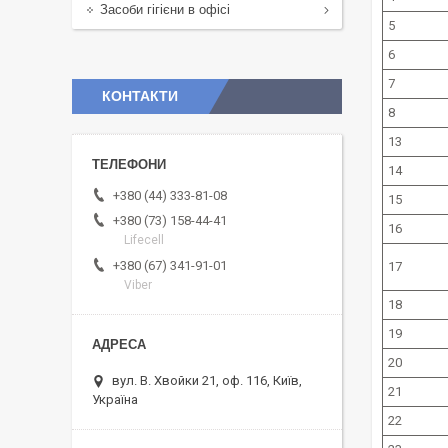
Засоби гігієни в офісі
5
6
7
КОНТАКТИ
8
13
14
+380 (44) 333-81-08
15
+380 (73) 158-44-41
16
Lifecell
+380 (67) 341-91-01
17
Viber
18
19
20
вул. В. Хвойки 21, оф. 116, Київ,
21
Україна
22