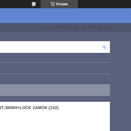
Кошик
вул. В. Хвойки 21, оф. 116, Київ, Україна
T-3606H+LOCK ЗАМОК (1X2)