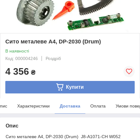
Сито металеве A4, DP-2030 (Drum)
В наявності
Код: 000004246
Роздріб
4 356
₴
Купити
пис
Характеристики
Доставка
Оплата
Умови пове
Опис
Сито металеве A4, DP-2030 (Drum) J8-A1071-CH W052