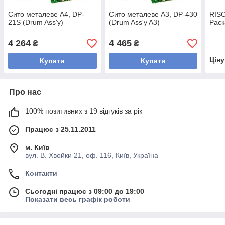
Сито металеве A4, DP-
Сито металеве A3, DP-430
RISO
21S (Drum Ass'y)
(Drum Ass'y A3)
Раск
4 264
4 465
₴
₴
Цін
Купити
Купити
Про нас
100% позитивних з 19 відгуків за рік
Працює з 25.11.2011
м. Київ
вул. В. Хвойки 21, оф. 116, Київ, Україна
Контакти
Сьогодні працює з 09:00 до 19:00
Показати весь графік роботи