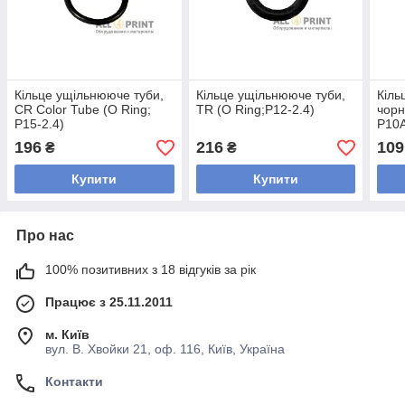
Кільце ущільнююче туби,
Кільце ущільнююче туби,
Кіль
CR Color Tube (O Ring;
TR (O Ring;P12-2.4)
чорн
P15-2.4)
P10A
196
216
109
₴
₴
Купити
Купити
Про нас
100% позитивних з 18 відгуків за рік
Працює з 25.11.2011
м. Київ
вул. В. Хвойки 21, оф. 116, Київ, Україна
Контакти