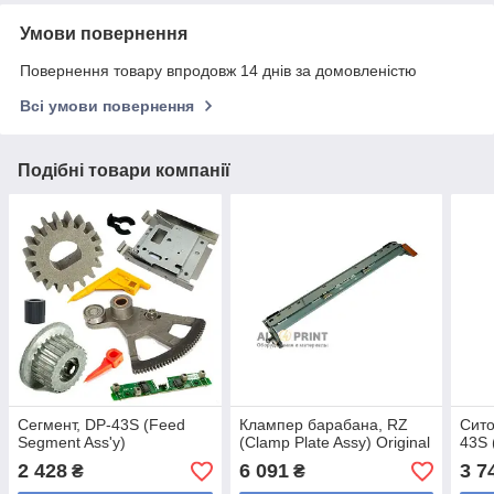
Умови повернення
Повернення товару впродовж 14 днів за домовленістю
Всі умови повернення
Подібні товари компанії
Сегмент, DP-43S (Feed
Клампер барабана, RZ
Сито
Segment Ass'y)
(Clamp Plate Assy) Original
43S 
2 428
6 091
3 7
₴
₴