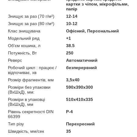
картки з чіпом, мікрофільми,
папір
Знищує за раз (70 г/м²)
12-14
Знищує за раз (80 г/м²)
10-12
Клас знищувача
Офісний, Персональний
Модельний ряд
+1
Об'єм кошика, л
38.5
Потужність, Вт
250
Реверс
Автоматичний
Робочий цикл : працює /
безперервний
відпочиває, хв
Розмір фрагментів, мм
3,5х40
Розміри без упаковки
590х390х300
(ВхШхД), мм:
Розміри в упаковці
510x410x335
(ВхШхД), мм
Рівень секретності DIN
Р-4
66399
Тип різу
Перехресний
Швидкість, мм/сек
35