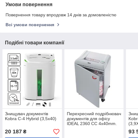
Умови повернення
Повернення товару впродовж 14 днів за домовленістю
Всі умови повернення
Подібні товари компанії
Знищувач документів
Перехресний подрібнювач
Знищ
Kobra C-4 Hybrid (3,5x40)
документів для офісу
Kobr
IDEAL 2360 CC 4x40mm.
(3,9
20 187
93 
₴