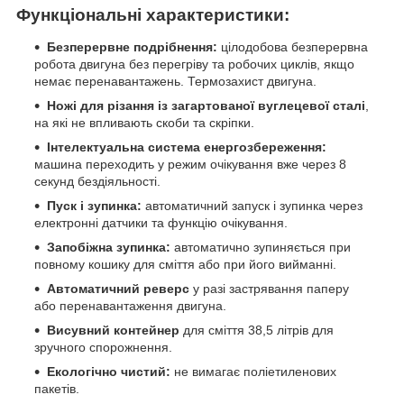
Функціональні х
арактеристики:
Безперервне подрібнення:
цілодобова безперервна
робота двигуна без перегріву та робочих циклів, якщо
немає перенавантажень. Термозахист двигуна.
Ножі для різання із загартованої вуглецевої сталі
,
на які не впливають скоби та скріпки.
Інтелектуальна система енергозбереження:
машина переходить у режим очікування вже через 8
секунд бездіяльності.
Пуск і зупинка:
автоматичний запуск і зупинка через
електронні датчики та функцію очікування.
Запобіжна зупинка:
автоматично зупиняється при
повному кошику для сміття або при його вийманні.
Автоматичний реверс
у разі застрявання паперу
або перенавантаження двигуна.
Висувний контейнер
для сміття 38,5 літрів для
зручного спорожнення.
Екологічно чистий:
не вимагає поліетиленових
пакетів.