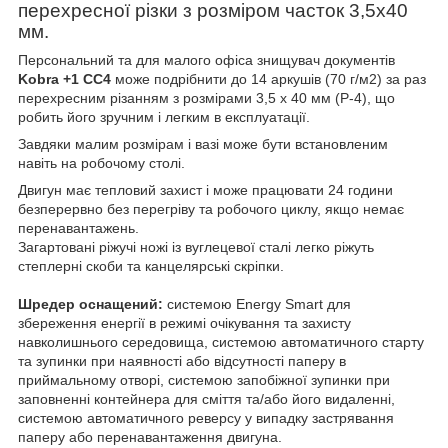
перехресної різки з розміром часток 3,5х40
мм.
Персональний та для малого офіса знищувач документів
Kobra +1 CC4
може подрібнити до 14 аркушів (70 г/м2) за раз
перехресним різанням з розмірами 3,5 х 40 мм (P-4), що
робить його зручним і легким в експлуатації.
Завдяки малим розмірам і вазі може бути встановленим
навіть на робочому столі.
Двигун має тепловий захист і може працювати 24 години
безперервно без перегріву та робочого циклу, якщо немає
перенавантажень.
Загартовані ріжучі ножі із вуглецевої сталі легко ріжуть
степлерні скоби та канцелярські скріпки.
Шредер оснащений:
системою Energy Smart для
збереження енергії в режимі очікування та захисту
навколишнього середовища, системою автоматичного старту
та зупинки при наявності або відсутності паперу в
приймальному отворі, системою запобіжної зупинки при
заповненні контейнера для сміття та/або його видаленні,
системою автоматичного реверсу у випадку застрявання
паперу або перенавантаження двигуна.