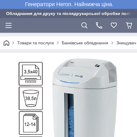
Генератори Heron. Найнижча ціна.
Обладнання для друку та післядрукарської обробки полігра
Товари та послуги
Банківське обладнання
Знищувач 