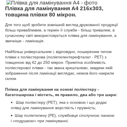
Плівка для ламінування А4 216х303,
товщина плівки 80 мікрон.
Для того щоб зробити зовнішній вигляд друкованої продукції
більш привабливим, а термін її служби - більш тривалим, в
сучасному світі використовується плівка для ламінування, а
звичніше - ламінація.
Найбільш універсальним і, відповідно, поширеним типом
плівки є поліестерова (поліетилентерефталат - РЕТ) з
товщиною від 42 до 250 мікрон. Примітна особливість
поліестерової плівки - так звана кришталево, завдяки якій
зображення після ламінації виглядає, немов його накрили
склом.
Плівка для ламінування на основі поліестеру -
багатошарова і містить, як правило, два або три шари:
Шар поліестеру (PET), яка є основою і що додає
плівці для ламінування жорсткість і пружність;
Шар поліетилену (РЕ), службовця сполучною ланкою
і «подушкою» при ламінуванні;