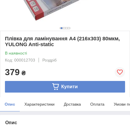
Плівка для ламінування A4 (216х303) 80мкм,
YULONG Anti-static
В наявності
Код: 000012703
Роздріб
379
₴
Купити
Опис
Характеристики
Доставка
Оплата
Умови п
Опис