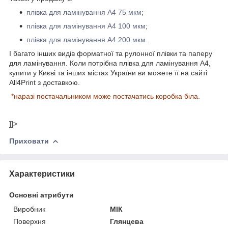
плівка для ламінування А4 75 мкм
;
плівка для ламінування A4 100 мкм
;
плівка для ламінування А4 200 мкм
.
І багато інших видів форматної та рулонної плівки та паперу
для ламінування. Коли потрібна плівка для ламінування А4,
купити у Києві та інших містах України ви можете її на сайті
All4Print з доставкою.
*наразі постачальником може постачатись коробка біла.
]]>
Приховати
Характеристики
Основні атрибути
Виробник
МІК
Поверхня
Глянцева