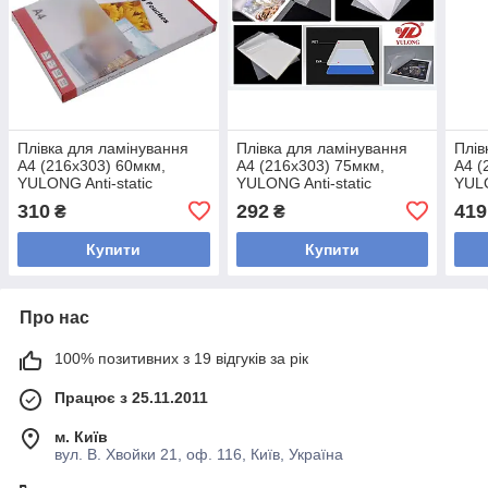
Плівка для ламінування
Плівка для ламінування
Плів
A4 (216х303) 60мкм,
A4 (216х303) 75мкм,
A4 (
YULONG Anti-static
YULONG Anti-static
YULO
310
292
419
₴
₴
Купити
Купити
Про нас
100% позитивних з 19 відгуків за рік
Працює з 25.11.2011
м. Київ
вул. В. Хвойки 21, оф. 116, Київ, Україна