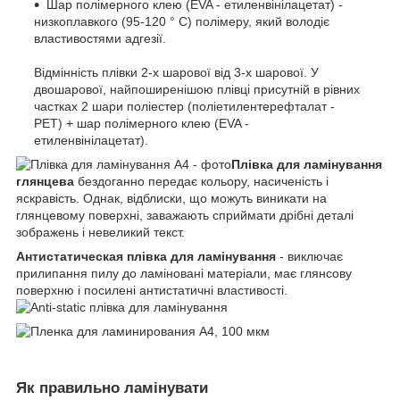
Шар полімерного клею (EVA - етиленвінілацетат) -
низкоплавкого (95-120 ° C) полімеру, який володіє
властивостями адгезії.
Відмінність плівки 2-х шарової від 3-х шарової. У
двошарової, найпоширенішою плівці присутній в рівних
частках 2 шари поліестер (поліетилентерефталат -
РЕТ) + шар полімерного клею (EVA -
етиленвінілацетат).
Плівка для ламінування
глянцева
бездоганно передає кольору, насиченість і
яскравість. Однак, відблиски, що можуть виникати на
глянцевому поверхні, заважають сприймати дрібні деталі
зображень і невеликий текст.
Антистатическая плівка для ламінування
- виключає
прилипання пилу до ламіновані матеріали, має глянсову
поверхню і посилені антистатичні властивості.
Як правильно ламінувати