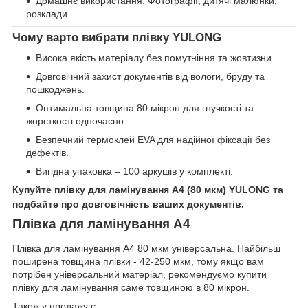
Домашнє використання. Фотографії, дитячі малюнки,
розклади.
Чому варто вибрати плівку YULONG
Висока якість матеріалу без помутніння та жовтизни.
Довговічний захист документів від вологи, бруду та
пошкоджень.
Оптимальна товщина 80 мікрон для гнучкості та
жорсткості одночасно.
Безпечний термоклей EVA для надійної фіксації без
дефектів.
Вигідна упаковка – 100 аркушів у комплекті.
Купуйте плівку для ламінування A4 (80 мкм) YULONG та
подбайте про довговічність ваших документів.
Плівка для ламінування А4
Плівка для ламінування А4 80 мкм універсальна. Найбільш
поширена товщина плівки - 42-250 мкм, тому якщо вам
потрібен універсальний матеріал, рекомендуємо купити
плівку для ламінування саме товщиною в 80 мікрон.
Також у продажу є: