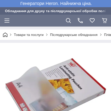
Генератори Heron. Найнижча ціна.
Обладнання для друку та післядрукарської обробки полігра
Товари та послуги
Післядрукарське обладнання
Плі