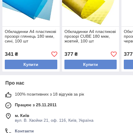
Обкладинки А4 пластикові
Обкладинки А4 пластикові
Обкл
прозорі глянець 180 мкм,
прозорі CUBE 180 мкм,
проз
сині, 100 шт
жовтий, 100 шт
черв
341
377
377
₴
₴
Купити
Купити
Про нас
100% позитивних з 18 відгуків за рік
Працює з 25.11.2011
м. Київ
вул. В. Хвойки 21, оф. 116, Київ, Україна
Контакти