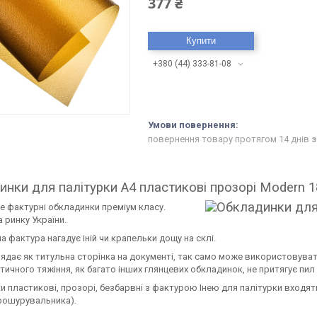
377 ₴
Купити
+380 (44) 333-81-08
повернення товару протягом 14 днів
з
нки для палітурки А4 пластикові прозорі Modern 1
е фактурні обкладинки преміум класу.
 ринку України.
а фактура нагадує іній чи крапельки дощу на склі.
ядає як титульна сторінка на документі, так само може використовуват
тичного тяжіння, як багато інших глянцевих обкладинок, не притягує пил 
 пластикові, прозорі, безбарвні з фактурою Інею для палітурки входят
брошурувальника).