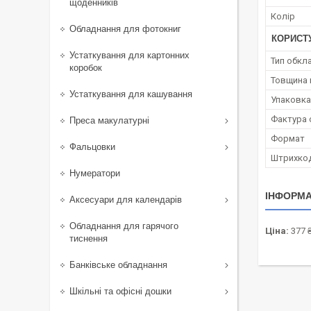
щоденників
Колір
Обладнання для фотокниг
КОРИСТ
Устаткування для картонних
Тип обкл
коробок
Товщина 
Устаткування для кашування
Упаковка
Фактура 
Преса макулатурні
Формат
Фальцовки
Штрихко
Нумератори
ІНФОРМА
Аксесуари для календарів
Обладнання для гарячого
Ціна:
377 
тиснення
Банківське обладнання
Шкільні та офісні дошки