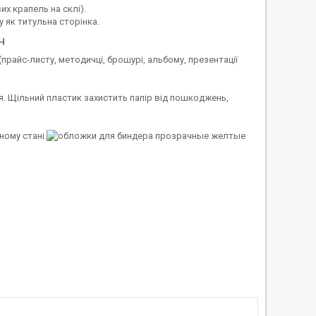
х крапель на склі).
 як титульна сторінка.
н
райс-листу, методичці, брошурі, альбому, презентації
ія. Щільний пластик захистить папір від пошкоджень,
ному стані.