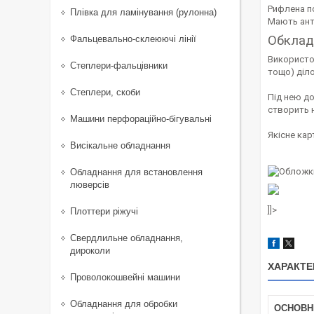
Рифлена по
Плівка для ламінування (рулонна)
Мають ант
Обклад
Фальцевально-склеюючі лінії
Використов
Степлери-фальцівники
тощо) діло
Степлери, скоби
Під нею до
створить н
Машини перфораційно-бігувальні
Якісне кар
Висікальне обладнання
Обладнання для встановлення
люверсів
]]>
Плоттери ріжучі
Свердлильне обладнання,
дироколи
ХАРАКТЕ
Проволокошвейні машини
Обладнання для обробки
ОСНОВН