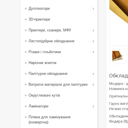
Дуплікатори
3D-принтери
Принтери, сканери, МФУ
Листопідбірне обладнання
Різаки і гільйотини
Нарізчик візиток
Палітурне обладнання
Обклади
Модерн - ц
Витратні матеріали для палітурки
Новинка на
Округлювачі кутів
Оригінальн
Гарно вигл
Ламінатори
Не має ста
Обкладинки
Плівка для ламінування
біндера (
(конвертна)