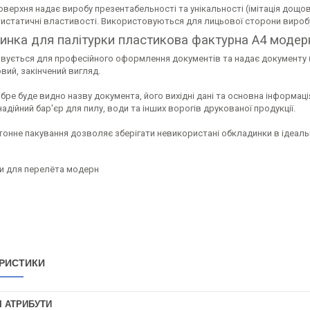
верхня надає виробу презентабельності та унікальності (імітація дощови
истатичні властивості. Використовуються для лицьової сторони виробу
инка для палітурки пластикова фактурна А4 модер
ується для професійного оформлення документів та надає документу (п
вий, закінчений вигляд.
бре буде видно назву документа, його вихідні дані та основна інформац
адійний бар'єр для пилу, води та інших ворогів друкованої продукції.
тонне пакування дозволяє зберігати невикористані обкладинки в ідеаль
РИСТИКИ
І АТРИБУТИ