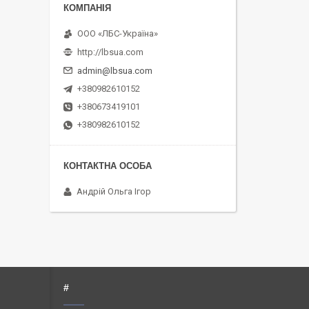
ООО «ЛБС-Україна»
http://lbsua.com
admin@lbsua.com
+380982610152
+380673419101
+380982610152
Андрій Ольга Ігор
#