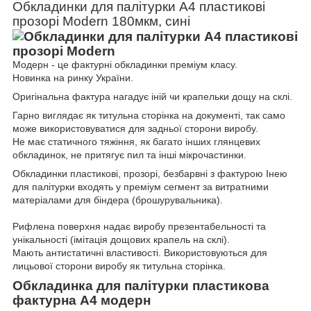
Обкладинки для палітурки А4 пластикові
прозорі Modern 180мкм, сині
Модерн - це фактурні обкладинки преміум класу.
Новинка на ринку України.
Оригінальна фактура нагадує іній чи крапельки дощу на склі.
Гарно виглядає як титульна сторінка на документі, так само
може використовуватися для задньої сторони виробу.
Не має статичного тяжіння, як багато інших глянцевих
обкладинок, не притягує пил та інші мікрочастинки.
Обкладинки пластикові, прозорі, безбарвні з фактурою Інею
для палітурки входять у преміум сегмент за витратними
матеріалами для біндера (брошурувальника).
Рифлена поверхня надає виробу презентабельності та
унікальності (імітація дощових крапель на склі).
Мають антистатичні властивості. Використовуються для
лицьової сторони виробу як титульна сторінка.
Обкладинка для палітурки пластикова
фактурна А4 модерн