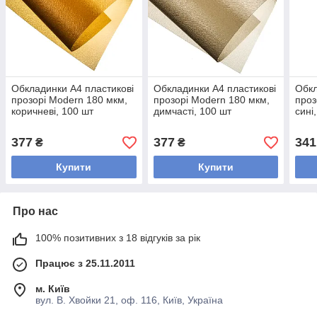
Обкладинки А4 пластикові
Обкладинки А4 пластикові
Обкл
прозорі Modern 180 мкм,
прозорі Modern 180 мкм,
проз
коричневі, 100 шт
димчасті, 100 шт
сині
377
377
341
₴
₴
Купити
Купити
Про нас
100% позитивних з 18 відгуків за рік
Працює з 25.11.2011
м. Київ
вул. В. Хвойки 21, оф. 116, Київ, Україна