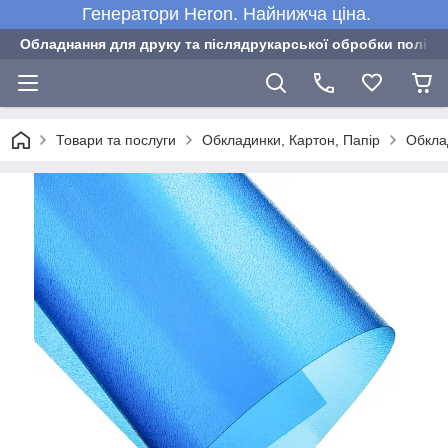
Генератори Heron. Найнижча ціна.
Обладнання для друку та післядрукарської обробки полігра
Товари та послуги
Обкладинки, Картон, Папір
Обклад