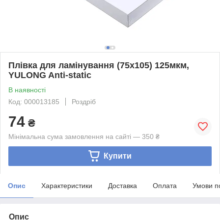
Плівка для ламінування (75x105) 125мкм,
YULONG Anti-static
В наявності
Код: 000013185
Роздріб
74
₴
Мінімальна сума замовлення на сайті — 350 ₴
Купити
Опис
Характеристики
Доставка
Оплата
Умови п
Опис