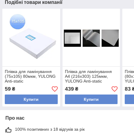
Подібні товари компанії
Плівка для ламінування
Плівка для ламінування
Плів
(75x105) 80мкм, YULONG
A4 (216х303) 125мкм,
(80x
Anti-static
YULONG Anti-static
YULO
59
439
83
₴
₴
Купити
Купити
Про нас
100% позитивних з 18 відгуків за рік