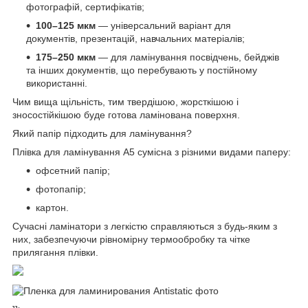
фотографій, сертифікатів;
100–125 мкм
— універсальний варіант для
документів, презентацій, навчальних матеріалів;
175–250 мкм
— для ламінування посвідчень, бейджів
та інших документів, що перебувають у постійному
використанні.
Чим вища щільність, тим твердішою, жорсткішою і
зносостійкішою буде готова ламінована поверхня.
Який папір підходить для ламінування?
Плівка для ламінування А5 сумісна з різними видами паперу:
офсетний папір;
фотопапір;
картон.
Сучасні ламінатори з легкістю справляються з будь-яким з
них, забезпечуючи рівномірну термообробку та чітке
прилягання плівки.