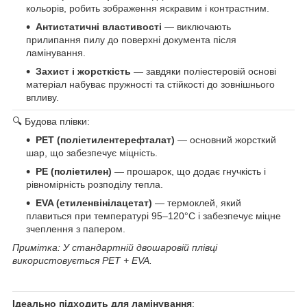
кольорів, робить зображення яскравим і контрастним.
Антистатичні властивості
— виключають
прилипання пилу до поверхні документа після
ламінування.
Захист і жорсткість
— завдяки поліестеровій основі
матеріал набуває пружності та стійкості до зовнішнього
впливу.
🔍 Будова плівки:
PET (поліетилентерефталат)
— основний жорсткий
шар, що забезпечує міцність.
PE (поліетилен)
— прошарок, що додає гнучкість і
рівномірність розподілу тепла.
EVA (етиленвінілацетат)
— термоклей, який
плавиться при температурі 95–120°C і забезпечує міцне
зчеплення з папером.
Примітка: У стандартній двошаровій плівці
використовується PET + EVA.
Ідеально підходить для ламінування
: