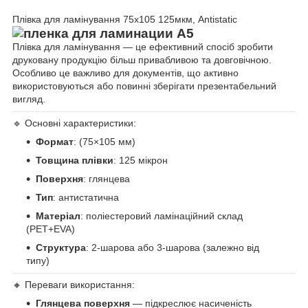
Плівка для ламінування 75x105 125мкм, Antistatic
Плівка для ламінування — це ефективний спосіб зробити
друковану продукцію більш привабливою та довговічною.
Особливо це важливо для документів, що активно
використовуються або повинні зберігати презентабельний
вигляд.
🔹 Основні характеристики:
Формат
: (75×105 мм)
Товщина плівки
: 125 мікрон
Поверхня
: глянцева
Тип
: антистатична
Матеріал
: поліестеровий ламінаційний склад
(PET+EVA)
Структура
: 2-шарова або 3-шарова (залежно від
типу)
🔸 Переваги використання:
Глянцева поверхня
— підкреслює насиченість