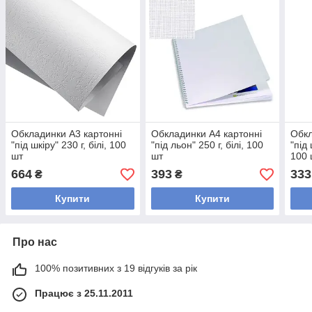
Обкладинки А3 картонні
Обкладинки А4 картонні
Обкл
"під шкіру" 230 г, білі, 100
"під льон" 250 г, білі, 100
"під 
шт
шт
100 
664
393
333
₴
₴
Купити
Купити
Про нас
100% позитивних з 19 відгуків за рік
Працює з 25.11.2011