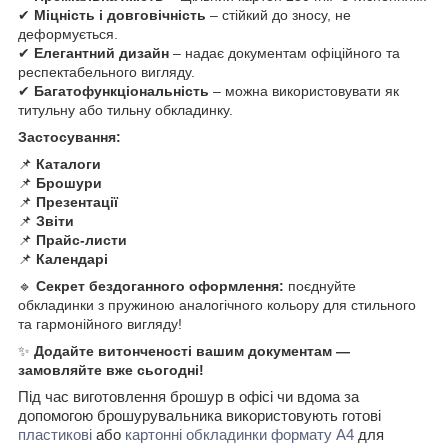
✔
Міцність і довговічність
– стійкий до зносу, не
деформується.
✔
Елегантний дизайн
– надає документам офіційного та
респектабельного вигляду.
✔
Багатофункціональність
– можна використовувати як
титульну або тильну обкладинку.
Застосування:
📌
Каталоги
📌
Брошури
📌
Презентації
📌
Звіти
📌
Прайс-листи
📌
Календарі
🔹
Секрет бездоганного оформлення:
поєднуйте
обкладинки з пружиною аналогічного кольору для стильного
та гармонійного вигляду!
✨
Додайте витонченості вашим документам —
замовляйте вже сьогодні!
Під час виготовлення брошур в офісі чи вдома за
допомогою брошурувальника використовують готові
пластикові
або
картонні обкладинки формату А4
для