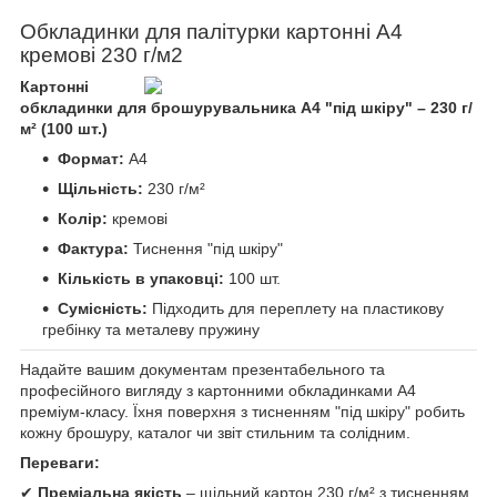
Обкладинки для палітурки картонні А4
кремові 230 г/м2
Картонні
обкладинки для брошурувальника А4 "під шкіру" – 230 г/
м² (100 шт.)
Формат:
A4
Щільність:
230 г/м²
Колір:
кремові
Фактура:
Тиснення "під шкіру"
Кількість в упаковці:
100 шт.
Сумісність:
Підходить для переплету на пластикову
гребінку та металеву пружину
Надайте вашим документам презентабельного та
професійного вигляду з картонними обкладинками A4
преміум-класу. Їхня поверхня з тисненням "під шкіру" робить
кожну брошуру, каталог чи звіт стильним та солідним.
Переваги:
✔
Преміальна якість
– щільний картон 230 г/м² з тисненням.