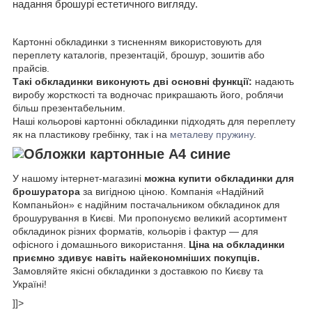
надання брошурі естетичного вигляду.
Картонні обкладинки з тисненням використовують для
переплету каталогів, презентацій, брошур, зошитів або
прайсів.
Такі обкладинки виконують дві основні функції:
надають
виробу жорсткості та водночас прикрашають його, роблячи
більш презентабельним.
Наші кольорові картонні обкладинки підходять для переплету
як на
пластикову гребінку
, так і на
металеву пружину
.
У нашому інтернет-магазині
можна купити обкладинки для
брошуратора
за вигідною ціною. Компанія «Надійний
Компаньйон» є надійним постачальником обкладинок для
брошурування в Києві. Ми пропонуємо великий асортимент
обкладинок різних форматів, кольорів і фактур — для
офісного і домашнього використання.
Ціна на обкладинки
приємно здивує навіть найекономніших покупців.
Замовляйте якісні обкладинки з доставкою по Києву та
Україні!
]]>