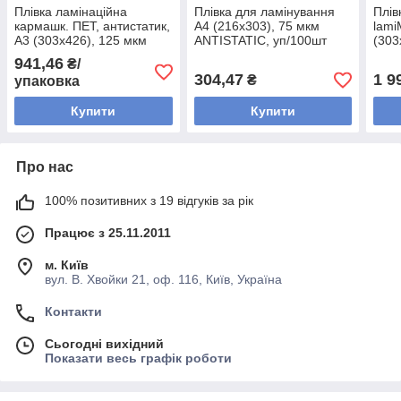
Плівка ламінаційна
Плівка для ламінування
Плів
кармашк. ПЕТ, антистатик,
A4 (216х303), 75 мкм
lam
A3 (303х426), 125 мкм
ANTISTATIC, уп/100шт
(303
(75/50) YLG-ANTISTATIC,
мато
941,46
₴/
уп/100шт, ТМ DA
304,47
1 9
₴
упаковка
Купити
Купити
Про нас
100% позитивних з 19 відгуків за рік
Працює з 25.11.2011
м. Київ
вул. В. Хвойки 21, оф. 116, Київ, Україна
Контакти
Сьогодні вихідний
Показати весь графік роботи