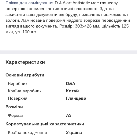
Плівка для ламінування
D & A art Antistatic має глянсову
поверхню і посилені антистатичні властивості. Здатна
захистити ваші документи від бруду, незначних пошкоджень і
вологи. Ламінована поверхня надовго збереже первозданний
вигляд вашого документа. Розмір: 303х426 мм, щільність 125
мкн, уп. 100 шт.
Характеристики
Основні атрибути
Виробник
D&A
Країна виробник
Китай
Поверхня
Глянцева
Розміри
Формат
A3
Користувальницькі характеристики
Країна походження
Україна