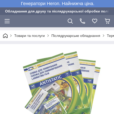
Генератори Heron. Найнижча ціна.
Обладнання для друку та післядрукарської обробки полігра
Товари та послуги
Післядрукарське обладнання
Тер