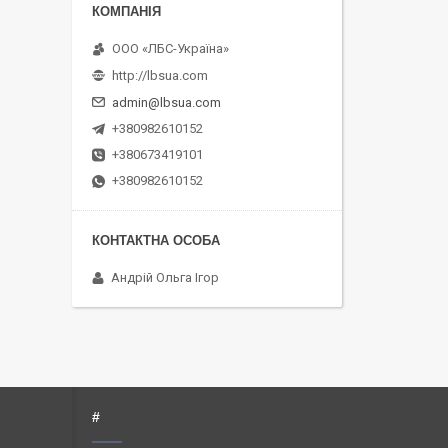
ООО «ЛБС-Україна»
http://lbsua.com
admin@lbsua.com
+380982610152
+380673419101
+380982610152
Андрій Ольга Ігор
#