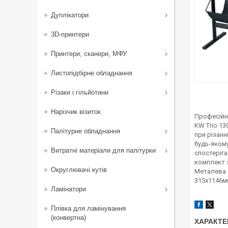
Дуплікатори
3D-принтери
Принтери, сканери, МФУ
Листопідбірне обладнання
Різаки і гільйотини
Нарізчик візиток
Професійн
KW Trio 13
Палітурне обладнання
при різанн
будь-якому
Витратні матеріали для палітурки
спостеріга
комплект з
Округлювачі кутів
Металева о
315х1146м
Ламінатори
Плівка для ламінування
(конвертна)
ХАРАКТЕ