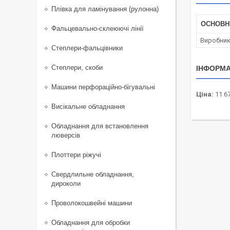
Плівка для ламінування (рулонна)
ОСНОВН
Фальцевально-склеюючі лінії
Виробни
Степлери-фальцівники
Степлери, скоби
ІНФОРМА
Машини перфораційно-бігувальні
Ціна:
11 67
Висікальне обладнання
Обладнання для встановлення
люверсів
Плоттери ріжучі
Свердлильне обладнання,
дироколи
Проволокошвейні машини
Обладнання для обробки