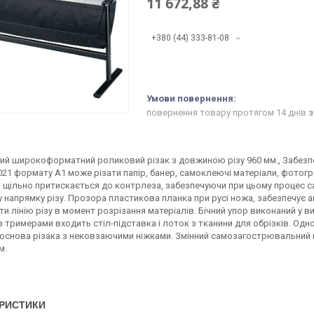
11 672,88 ₴
+380 (44) 333-81-08
повернення товару протягом 14 днів
з
ий широкоформатний роликовий різак з довжиною різу 960 мм., Забезпеч
021 формату А1 може різати папір, банер, самоклеючі матеріали, фотогра
і щільно притискається до контрлеза, забезпечуючи при цьому процес с
 напрямку різу. Прозора пластикова планка при русі ножа, забезпечує 
ти лінію різу в момент розрізання матеріалів. Бічний упор виконаний у в
 тримерами входить стіл-підставка і лоток з тканини для обрізків. Одно
снова різака з нековзаючими ніжками. Змінний самозагострювальний ніж
м.
РИСТИКИ