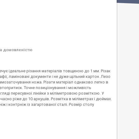
а домовленістю
ує ідеальне різання матеріалів товщиною до 1 мм. Різак
фії, ламіновані документи і не дуже щільний картон. Лезо
амозаточування ножа. Різати матеріал однаково легко в
автопритиск. Точне позиціонування і можливість
игляді пересувної лінійки з міліметровою розміткою. У
часно ріже до 10 аркушів. Розмітка в міліметрах і дюймах.
 і контрніж із загартованої сталі. Розмір столу