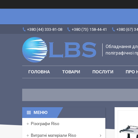
+380 (44) 333-81-08
+380 (73) 158-44-41
+380 (67) 3
Обладнання для
поліграфічної п
ГОЛОВНА
ТОВАРИ
ПОСЛУГИ
ПРО 
Різографи Riso
Витратні матеріали Riso