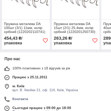
Пружина металева DA
Пружина металева DA
Пру
100шт (3/1) 11мм, колір
15шт (2/1) 25,4мм, колір
40шт
срібний (1220202110741)
срібний (1220201250730)
сріб
454,43
263,26
289
₴/
₴/
упаковка
упаковка
упа
Про нас
100% позитивних з 18 відгуків за рік
Працює з 25.11.2011
м. Київ
вул. В. Хвойки 21, оф. 116, Київ, Україна
Контакти
Сьогодні працює з 09:00 до 18:00