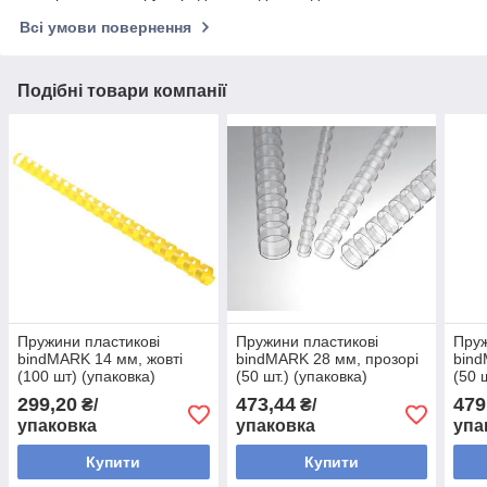
Всі умови повернення
Подібні товари компанії
Пружини пластикові
Пружини пластикові
Пруж
bindMARK 14 мм, жовті
bindMARK 28 мм, прозорі
bind
(100 шт) (упаковка)
(50 шт.) (упаковка)
(50 
299,20
473,44
479
₴/
₴/
упаковка
упаковка
упа
Купити
Купити