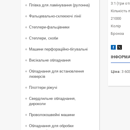
3:1 (три о
Плівка для ламінування (рулонна)
Кількість 
Фальцевально-склеюючі лінії
21000
Колір
Степлери-фальцівники
Бронза
Степлери, скоби
Машини перфораційно-бігувальні
ІНФОРМА
Висікальне обладнання
Обладнання для встановлення
Ціна:
3 603
люверсів
Плоттери ріжучі
Свердлильне обладнання,
дироколи
Проволокошвейні машини
Обладнання для обробки