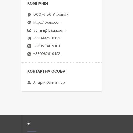
ООО «ЛБС-Україна»
http://lbsua.com
admin@lbsua.com
+380982610152
+380673419101
+380982610152
Андрій Ольга Ігор
#