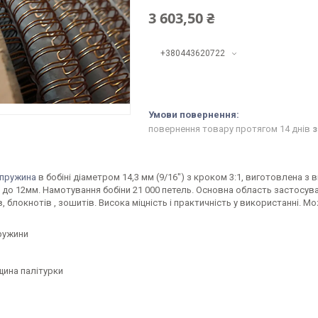
3 603,50 ₴
+380443620722
повернення товару протягом 14 днів
з
пружина
в бобіні діаметром 14,3 мм (9/16") з кроком 3:1, виготовлена 
о 12мм. Намотування бобіни 21 000 петель. Основна область застосуван
, блокнотів , зошитів. Висока міцність і практичність у використанні. 
ружини
щина палітурки