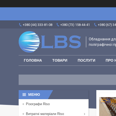
+380 (44) 333-81-08
+380 (73) 158-44-41
+380 (67) 3
Обладнання для
поліграфічної п
ГОЛОВНА
ТОВАРИ
ПОСЛУГИ
ПРО 
Різографи Riso
Витратні матеріали Riso