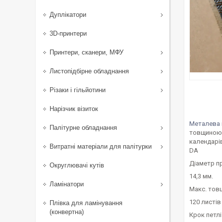
Дуплікатори
3D-принтери
Принтери, сканери, МФУ
Листопідбірне обладнання
Різаки і гільйотини
Нарізчик візиток
Металева 
Палітурне обладнання
товщиною д
календарів
Витратні матеріали для палітурки
DA
Діаметр п
Округлювачі кутів
14,3 мм.
Ламінатори
Макс. тов
120 листів
Плівка для ламінування
(конвертна)
Крок петлі