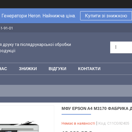
Генератори Heron. Найнижча ціна.
Купити зі знижкою
41-91-01
 друку та післядрукарської обробки
родукції
НАС
ЗНИЖКИ
ВІДГУКИ
КОНТАКТИ
МФУ EPSON A4 M3170 ФАБРИКА Д
Немає в наявності
Код:
C11CG92405