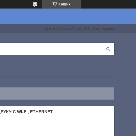
Кошик
вул. В. Хвойки 21, оф. 116, Київ, Україна
РУКУ C WI-FI, ETHERNET