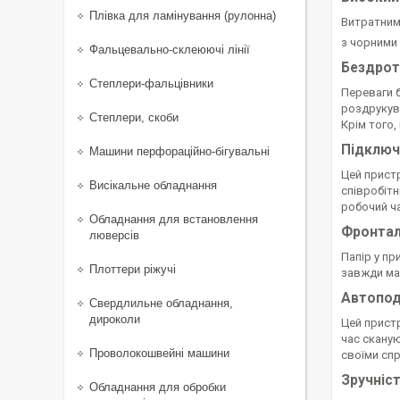
Плівка для ламінування (рулонна)
Витратним
з чорними 
Фальцевально-склеюючі лінії
Бездрот
Степлери-фальцівники
Переваги 
роздрукува
Степлери, скоби
Крім того,
Підключ
Машини перфораційно-бігувальні
Цей пристр
Висікальне обладнання
співробітн
робочий ч
Обладнання для встановлення
Фронтал
люверсів
Папір у пр
Плоттери ріжучі
завжди ма
Автопод
Свердлильне обладнання,
дироколи
Цей прист
час сканую
Проволокошвейні машини
своїми сп
Зручніс
Обладнання для обробки