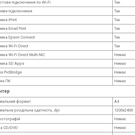
отове підключення по Wi-Fi
Так
еве підключення
Так
мка iPrint
Так
мка Email Print
Так
имка Epson Connect
Так
мка Wi-Fi Direct
Так
мка Wi-Fi Direct Multi-NIC
Немає
имка SD Apps
Немає
ss PictBridge
Немає
без ПК
Немає
нтер
мальний формат
A4
альна роздільна здатність, dpi
1200х2400
фотографій
Немає
на CD/DVD
Немає