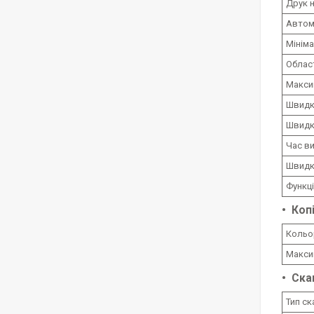
Друк н
Автом
Мініма
Облас
Максим
Швидкі
Швидк
Час ви
Швидкі
Функці
Коп
Кольо
Максим
Ска
Тип ск