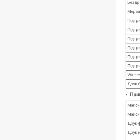
Бездр
Мереж
Підтри
Підтри
Підтр
Підтри
Підтри
Підтр
Wirele
Друк 
При
Макси
Максим
Друк 
Друк 