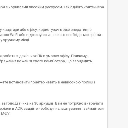
ри з чорнилами високим ресурсом. Так одного контейнера
ку квартири або офісу, користувач може оперативно
кою Wi-Fi або відсканувати на нього необхідні матеріали.
 зручному місці.
 роботи з декількох ПК в умовах офісу. Причому,
зображення кожен зі свого комп'ютера, що заощадить
жете встановити принтер навіть в невисокою полиці і
автоподатчика на 30 аркушів. Вам не потрібно витрачати
ріали в ADF, задайте необхідні налаштування і займайтеся
о МФУ.