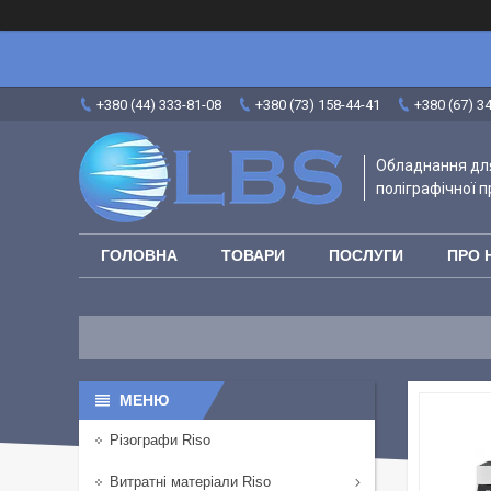
+380 (44) 333-81-08
+380 (73) 158-44-41
+380 (67) 3
Обладнання для
поліграфічної п
ГОЛОВНА
ТОВАРИ
ПОСЛУГИ
ПРО 
Різографи Riso
Витратні матеріали Riso