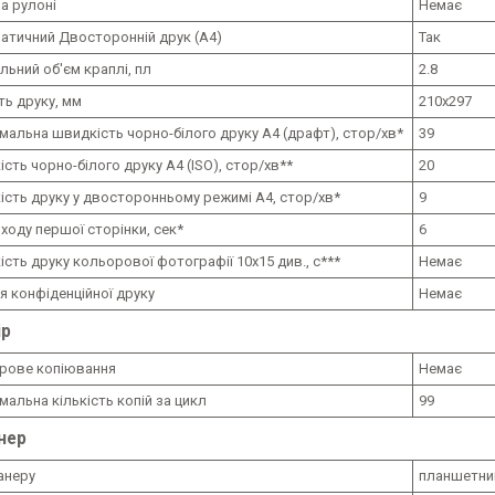
а рулоні
Немає
атичний Двосторонній друк (A4)
Так
льний об'єм краплі, пл
2.8
ть друку, мм
210x297
альна швидкість чорно-білого друку A4 (драфт), стор/хв*
39
сть чорно-білого друку A4 (ISO), стор/хв**
20
ість друку у двосторонньому режимі A4, стор/хв*
9
ходу першої сторінки, сек*
6
сть друку кольорової фотографії 10x15 див., с***
Немає
я конфіденційної друку
Немає
ір
рове копіювання
Немає
альна кількість копій за цикл
99
нер
анеру
планшетни