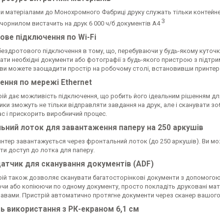
и матеріалами до Монохромного Фабриці друку служать тільки контейне
3
чорнилом вистачить на друк 6 000 ч/б документів А4
ове підключення по Wi-Fi
бездротового підключення в тому, що, перебуваючи у будь-якому куточ
ти необхідні документи або фотографії з будь-якого пристрою з підтрим
 ви можете заощадити простір на робочому столі, встановивши принтер у
ення по мережі Ethernet
ій дає можливість підключення, що робить його ідеальним рішенням для
ики зможуть не тільки відправляти завдання на друк, але і сканувати 
ас і прискорить виробничий процес.
ьний лоток для завантаження паперу на 250 аркушів
интер завантажується через фронтальний лоток (до 250 аркушів). Ви мо
ти доступ до лотка для паперу.
атчик для сканування документів (ADF)
рій також дозволяє сканувати багатосторінкові документи з допомогою 
чи або копіюючи по одному документу, просто покладіть друковані мате
равами. Пристрій автоматично протягне документи через сканер вашог
ть використання з РК-екраном 6,1 см