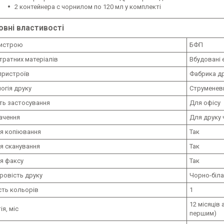
2 контейнера c чорнилом по 120 мл у комплекті
овні властивості
ристрою
БФП
тратних матеріалів
Вбудовані 
пристроїв
Фабрика др
огія друку
Струменев
ть застосування
Для офісу
ачення
Для друку 
ія копіювання
Так
я сканування
Так
ія факсу
Так
ровість друку
Чорно-біла
сть кольорів
1
12 місяців 
ія, міс
першим)