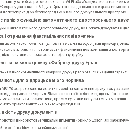
 налаштувати бездротове з'єднання Wi-Fi або з'єднуватися з вашими м
К-екрану діагоналлю 6,1 див. Крім того, за допомогою екрана ви можете
акі як перевірка дюз безпосередньо з вашого друкувального пристрою.
е папір з функцією автоматичного двостороннього друк
нкції автоматичного двостороннього друку, ви можете друкувати з двох 
ка і отримання факсимільних повідомлень
и на компактні розміри, цей БФП має не лише функціями принтера, скан
можете відправляти і отримувати факсимільні повідомлення в кольорі а
, підключивши до пристрою телефонну трубку.
рантія на монохромну «Фабрику друку Epson
нням високої надійності Фабрики друку Epson M3170 є надання гарантії н
ємність для відпрацьованого чорнила
 M3170 розраховане на досить високі навантаження друку, тому за запи
я відпрацьованих чорнил. Більше не потрібно боятися, що ємність переп
 може замінити її самостійно, просто купивши нову ємність в магазині.
 його орієнтованість на бізнес-користувачів.
 якість друку документів
пристрій використовує унікальні пігментні чорнило Epson, які забезпечу
й текст і графіку на звичайному папері;