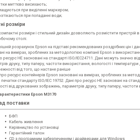
итки миттєво висихають;
мащуються при виділенні маркером;
озтікаються при попаданні води;
ні розміри
компактні розміри і стильний дизайн дозволяють розмістити пристрій в
обочому столі.
рішній розрахунок Epson на підставі рекомендованих роздрібних цін і да
ні на вимірах, зроблених за методологією компанії Epson з використанн
о ресурс НЕ засновані на стандарті ISO/IEC24711. Дані можуть значно в
рів друку, типу паперу, частоти використання, вологості і температури 
лежності від того, що настане раніше
 про ресурс контейнерів Epson засновані на вимірах, зроблених за мето
 печатки стандарту ISO/IEC 19752. Дані про ресурс НЕ засновані на станд
сті від друкованих зображень, параметрів друку, типу паперу, частоти 
характеристики Epson M3170
ад поставки
БФП
Кабель живлення
Керівництво по установці
Гарантійний талон
CD з програмним забезпеченням і драйверами для Windows