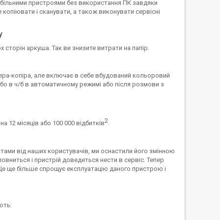
обільними пристроями без використання ПК завдяки
 копіювати і сканувати, а також виконувати сервісні
у
сторін аркуша. Так ви знизите витрати на папір.
ера-копіра, але включає в себе вбудований кольоровий
бо в ч/б в автоматичному режимі або після розмови з
2
а 12 місяців або 100 000 відбитків
.
тами від наших користувачів, ми оснастили його змінною
овниться і пристрій доведеться нести в сервіс. Тепер
 Це ще більше спрощує експлуатацію даного пристрою і
ють: