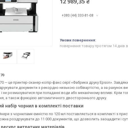
12 989,35 ₴
+380 (44) 333-81-08
повернення товару протягом 14 днів
з
170
0 — це принтер-сканер-копір-факс серії «Фабрика друку Epson». Завдяки
друкувати документи з рекордно низькою собівартістю, а за рахунок ви
і не розмазуватися при попаданні води або механічному впливі. Крім т
ня, а також функцією автоматичного двостороннього друку.
ий набір чорнил в комплекті поставки
йнери з чорнилами ємністю по 120 мл поставляється в комплекті з прис
ожна роздрукувати до 11 000 документів, що дозволить заощадити і сут
 ресурс витратних матеріалів