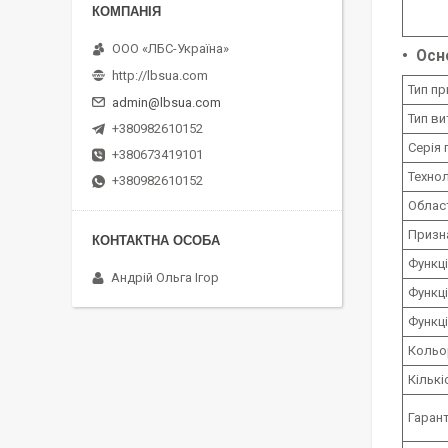
ООО «ЛБС-Україна»
Осн
http://lbsua.com
Тип п
admin@lbsua.com
Тип ви
+380982610152
Серія 
+380673419101
Технол
+380982610152
Облас
Призн
Функц
Андрій Ольга Ігор
Функці
Функц
Кольо
Кількі
Гарант