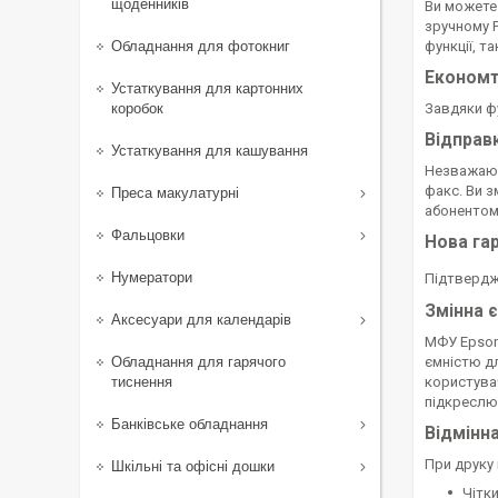
щоденників
Ви можете
зручному Р
Обладнання для фотокниг
функції, т
Економт
Устаткування для картонних
коробок
Завдяки фу
Відправ
Устаткування для кашування
Незважаюч
факс. Ви з
Преса макулатурні
абонентом
Фальцовки
Нова га
Нумератори
Підтвердже
Змінна 
Аксесуари для календарів
МФУ Epson
ємністю дл
Обладнання для гарячого
користувач
тиснення
підкреслює
Банківське обладнання
Відмінна
При друку 
Шкільні та офісні дошки
Чітки