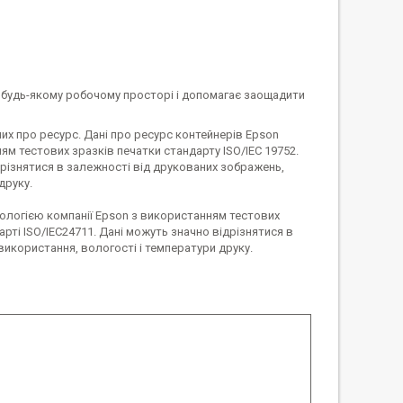
 будь-якому робочому просторі і допомагає заощадити
них про ресурс. Дані про ресурс контейнерів Epson
ям тестових зразків печатки стандарту ISO/IEC 19752.
ідрізнятися в залежності від друкованих зображень,
друку.
дологією компанії Epson з використанням тестових
арті ISO/IEC24711. Дані можуть значно відрізнятися в
використання, вологості і температури друку.