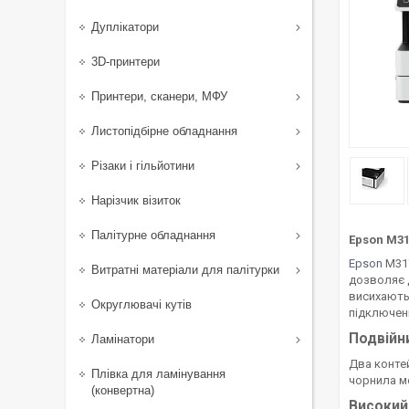
Дуплікатори
3D-принтери
Принтери, сканери, МФУ
Листопідбірне обладнання
Різаки і гільйотини
Нарізчик візиток
Палітурне обладнання
Epson M3
Epson
М317
Витратні матеріали для палітурки
дозволяє 
висихають 
Округлювачі кутів
підключен
Подвійн
Ламінатори
Два конте
Плівка для ламінування
чорнила м
(конвертна)
Високий