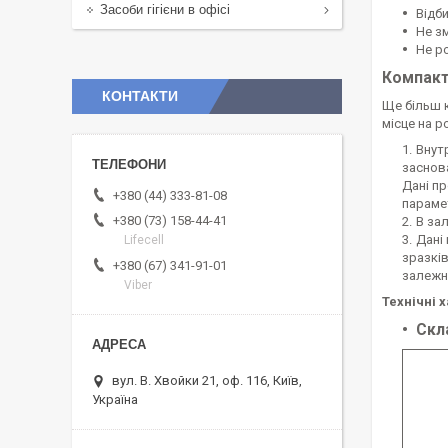
Засоби гігієни в офісі
Відб
Не з
Не р
Компакт
КОНТАКТИ
Ще більш 
місце на р
Внут
заснова
Дані пр
+380 (44) 333-81-08
парамет
+380 (73) 158-44-41
В за
Дані
Lifecell
зразків
+380 (67) 341-91-01
залежно
Viber
Технічні 
Скл
вул. В. Хвойки 21, оф. 116, Київ,
Україна