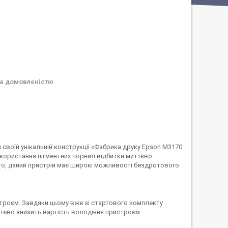
а домовленістю
 своїй унікальній конструкції «Фабрика друку Epson M3170
користання пігментних чорнил відбитки миттєво
ого, даний пристрій має широкі можливості бездротового
троєм. Завдяки цьому вже зі стартового комплекту
тєво знизить вартість володіння пристроєм.