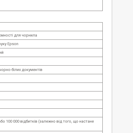
ємності для чорнила
уку Epson
ий
чорно-білих документів
або 100 000 відбитків (залежно від того, що настане