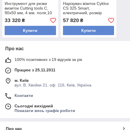
Инструмент для резки
Нарізувач візиток Cyklos
визиток Cutting tools C,
CS 325 Smart,
90х50 мм, 4 мм. поля,10
електричний, розмір
визиток, для Cyklos CS
візиток 90х50 мм,
33 320
57 820
₴
₴
325 SMART, Basic.
щільність матеріалу 400 г/
м2.
Купити
Купити
Про нас
100% позитивних з 19 відгуків за рік
Працює з 25.11.2011
м. Київ
вул. В. Хвойки 21, оф. 116, Київ, Україна
Контакти
Сьогодні вихідний
Показати весь графік роботи
Про нас