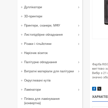
Дуплікатори
3D-принтери
Принтери, сканери, МФУ
Листопідбірне обладнання
Різаки і гільйотини
Нарізчик візиток
Палітурне обладнання
Фарба RISO
миттєво за
Витратні матеріали для палітурки
Вибір з 21
значно збі
Округлювачі кутів
Ламінатори
ХАРАКТЕ
Плівка для ламінування
(конвертна)