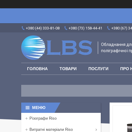
+380 (44) 333-81-08
+380 (73) 158-44-41
+380 (67) 3
Обладнання для
поліграфічної п
ГОЛОВНА
ТОВАРИ
ПОСЛУГИ
ПРО 
Різографи Riso
Витратні матеріали Riso