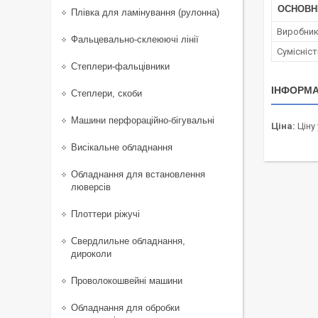
ОСНОВН
Плівка для ламінування (рулонна)
Виробни
Фальцевально-склеюючі лінії
Сумісніс
Степлери-фальцівники
ІНФОРМА
Степлери, скоби
Машини перфораційно-бігувальні
Ціна:
Ціну
Висікальне обладнання
Обладнання для встановлення
люверсів
Плоттери ріжучі
Свердлильне обладнання,
дироколи
Проволокошвейні машини
Обладнання для обробки