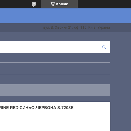
Кошик
вул. В. Хвойки 21, оф. 116, Київ, Україна
RINE RED СИНЬО-ЧЕРВОНА S-7208E