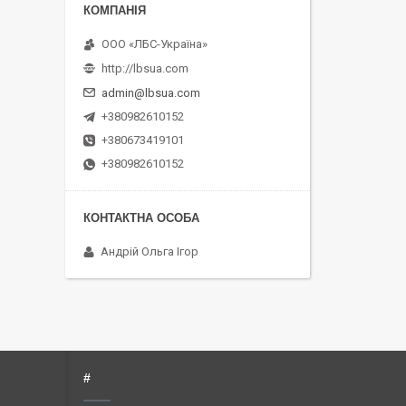
ООО «ЛБС-Україна»
http://lbsua.com
admin@lbsua.com
+380982610152
+380673419101
+380982610152
Андрій Ольга Ігор
#