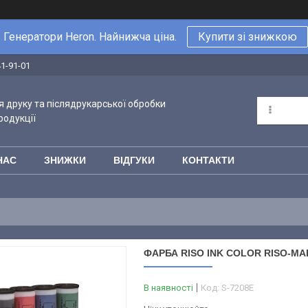
Генератори Heron. Найнижча ціна.
Купити зі знижкою
41-91-01
 друку та післядрукарської обробки
родукції
НАС
ЗНИЖКИ
ВІДГУКИ
КОНТАКТИ
ФАРБА RISO INK COLOR RISO-MA
В наявності
Код:
S-7208E