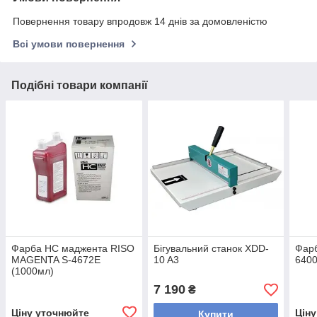
Повернення товару впродовж 14 днів за домовленістю
Всі умови повернення
Подібні товари компанії
Фарба HC маджента RISO
Бігувальний станок XDD-
Фарб
MAGENTA S-4672E
10 A3
6400
(1000мл)
7 190
₴
Ціну уточнюйте
Цін
Купити