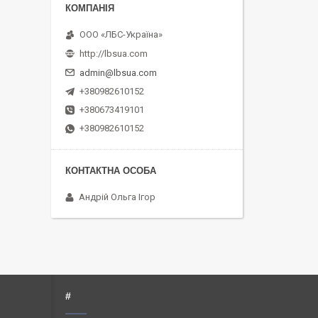
ООО «ЛБС-Україна»
http://lbsua.com
admin@lbsua.com
+380982610152
+380673419101
+380982610152
Андрій Ольга Ігор
#