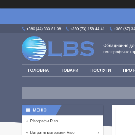
+380 (44) 333-81-08
+380 (73) 158-44-41
+380 (67) 3
Обладнання для
поліграфічної п
ГОЛОВНА
ТОВАРИ
ПОСЛУГИ
ПРО 
Різографи Riso
Витратні матеріали Riso