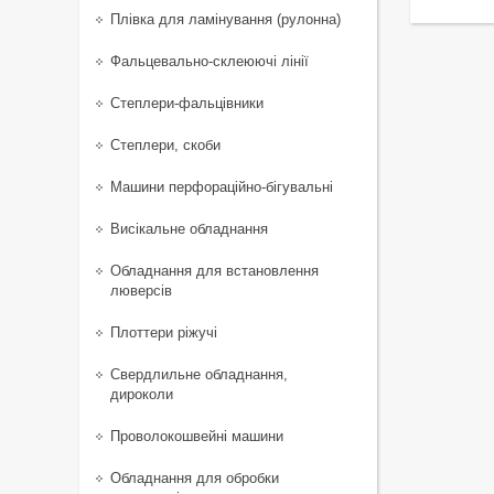
Плівка для ламінування (рулонна)
Фальцевально-склеюючі лінії
Степлери-фальцівники
Степлери, скоби
Машини перфораційно-бігувальні
Висікальне обладнання
Обладнання для встановлення
люверсів
Плоттери ріжучі
Свердлильне обладнання,
дироколи
Проволокошвейні машини
Обладнання для обробки